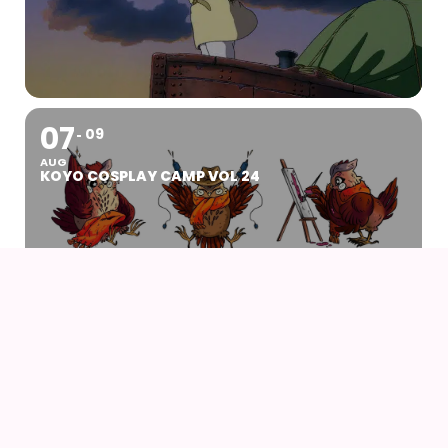
07
09
AUG
KOYO COSPLAY CAMP VOL 24
07
AUG
DRENGEN OG HEJREN (2023) AF HAYAO
MIYAZAKI – WITH UK SUBS