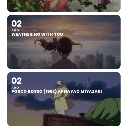
02
AUG
WEATHERING WITH YOU
02
AUG
PORCO ROSSO (1992) AF HAYAO MIYAZAKI