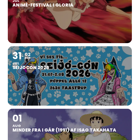
JUL
ANIMÉ-FESTIVAL I GLORIA
31
02
AUG
JUL
SEIJOCON 2026
01
AUG
MINDER FRA I GÅR (1991) AF ISAO TAKAHATA