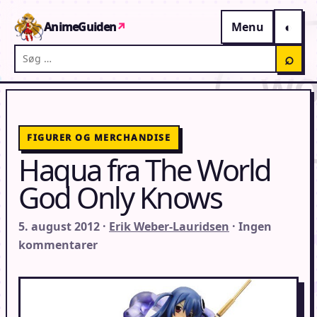
Gå til indhold
AnimeGuiden
↗
Menu
Søg på AnimeGuiden
⌕
FIGURER OG MERCHANDISE
Haqua fra The World
God Only Knows
5. august 2012 ·
Erik Weber-Lauridsen
· Ingen
kommentarer