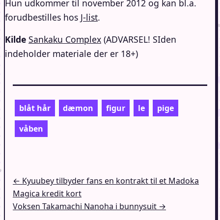
Hun udkommer til november 2012 og kan bl.a.
forudbestilles hos
J-list
.
Kilde
Sankaku Complex
(ADVARSEL! SIden
indeholder materiale der er 18+)
blåt hår
dæmon
figur
le
pige
våben
Indlægsnavigation
← Kyuubey tilbyder fans en kontrakt til et Madoka
Magica kredit kort
Voksen Takamachi Nanoha i bunnysuit →