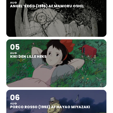
AUG
ANGEL’S EGG (1985) AF MAMORU OSHII
05
AUG
KIKI DEN LILLE HEKS
06
AUG
PORCO ROSSO (1992) AF HAYAO MIYAZAKI