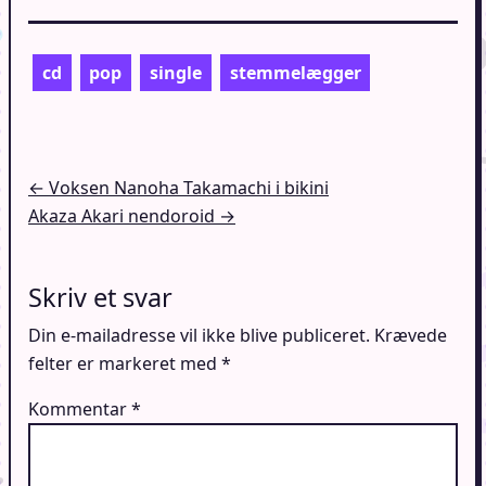
cd
pop
single
stemmelægger
Indlægsnavigation
← Voksen Nanoha Takamachi i bikini
Akaza Akari nendoroid →
Skriv et svar
Din e-mailadresse vil ikke blive publiceret.
Krævede
felter er markeret med
*
Kommentar
*