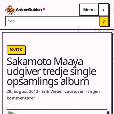
Gå til indhold
AnimeGuiden
↗
Menu
Søg på AnimeGuiden
⌕
MUSIK
Sakamoto Maaya
udgiver tredje single
opsamlings album
29. august 2012 ·
Erik Weber-Lauridsen
· Ingen
kommentarer