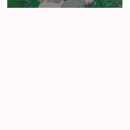
09
AUG
KIKI DEN LILLE HEKS (1989) AF HAYAO MIYAZAKI
14
16
AUG
FANCON AARHUS 2026