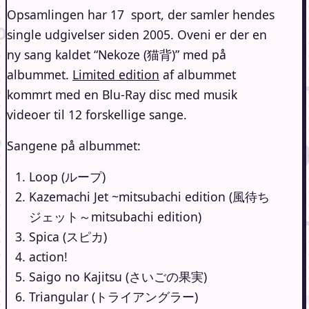
Opsamlingen har 17 sport, der samler hendes
single udgivelser siden 2005. Oveni er der en
ny sang kaldet “Nekoze (猫背)” med på
albummet.
Limited edition
af albummet
kommrt med en Blu-Ray disc med musik
videoer til 12 forskellige sange.
Sangene på albummet:
Loop (ループ)
Kazemachi Jet ~mitsubachi edition (風待ち
ジェット～mitsubachi edition)
Spica (スピカ)
action!
Saigo no Kajitsu (さいごの果実)
Triangular (トライアングラー)