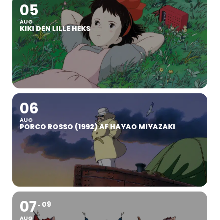
05
AUG
KIKI DEN LILLE HEKS
06
AUG
PORCO ROSSO (1992) AF HAYAO MIYAZAKI
07
09
AUG