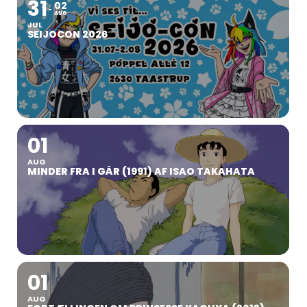
31
02
AUG
JUL
SEIJOCON 2026
01
AUG
MINDER FRA I GÅR (1991) AF ISAO TAKAHATA
01
AUG