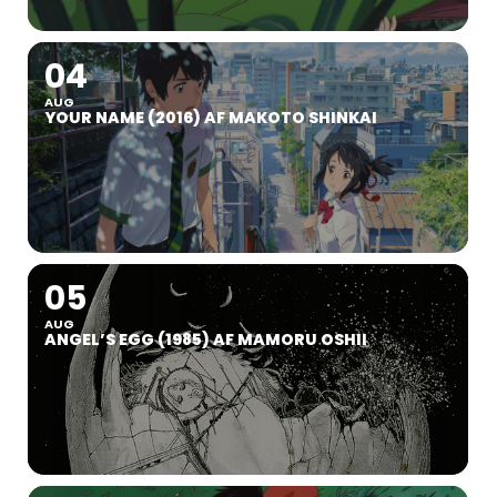
04
AUG
YOUR NAME (2016) AF MAKOTO SHINKAI
05
AUG
ANGEL’S EGG (1985) AF MAMORU OSHII