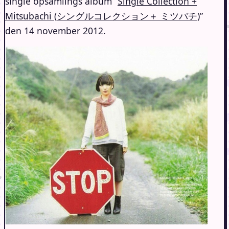
single opsamlings album “
Single Collection +
Mitsubachi (シングルコレクション＋ ミツバチ)
”
den 14 november 2012.