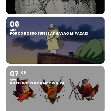
06
AUG
PORCO ROSSO (1992) AF HAYAO MIYAZAKI
07
09
AUG
KOYO COSPLAY CAMP VOL 24