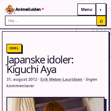
Gå til indhold
AnimeGuiden
↗
Menu
Søg på AnimeGuiden
⌕
IDOL
Japanske idoler:
Kiguchi Aya
31. august 2012 ·
Erik Weber-Lauridsen
· Ingen
kommentarer