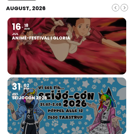
AUGUST, 2026
16
18
AUG
JUL
ANIMÉ-FESTIVAL I GLORIA
31
02
AUG
JUL
SEIJOCON 2026