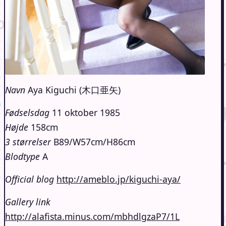
Navn
Aya Kiguchi (木口亜矢)
Fødselsdag
11 oktober 1985
Højde
158cm
3 størrelser
B89/W57cm/H86cm
Blodtype
A
Official blog
http://ameblo.jp/kiguchi-aya/
Gallery link
http://alafista.minus.com/mbhdlgzaP7/1L