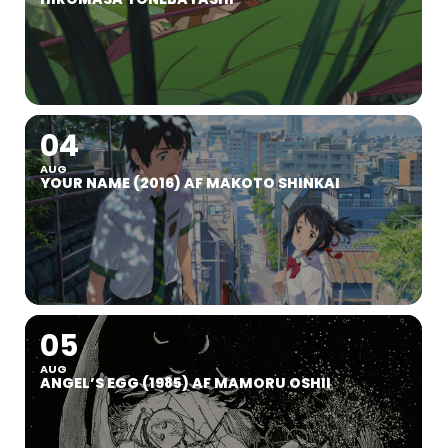
04
AUG
YOUR NAME (2016) AF MAKOTO SHINKAI
05
AUG
ANGEL’S EGG (1985) AF MAMORU OSHII