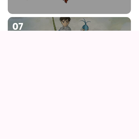
07
AUG
DRENGEN OG HEJREN (2023) AF HAYAO
MIYAZAKI – WITH UK SUBS
09
AUG
KIKI DEN LILLE HEKS