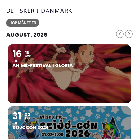
DET SKER I DANMARK
HOP MÅNEDER
AUGUST, 2026
16
18
AUG
JUL
ANIMÉ-FESTIVAL I GLORIA
31
02
AUG
JUL
SEIJOCON 2026