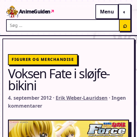
Gå til indhold
AnimeGuiden
↗
Menu
Søg på AnimeGuiden
⌕
FIGURER OG MERCHANDISE
Voksen Fate i sløjfe-
bikini
4. september 2012 ·
Erik Weber-Lauridsen
· Ingen
kommentarer