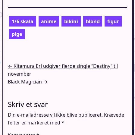
1/6 skala
anime
bikini
blond
figur
pige
Indlægsnavigation
← Kitamura Eri udgiver fjerde single “Destiny” til
november
Black Magician →
Skriv et svar
Din e-mailadresse vil ikke blive publiceret.
Krævede
felter er markeret med
*