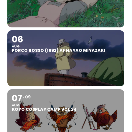
06
AUG
PORCO ROSSO (1992) AF HAYAO MIYAZAKI
07
09
AUG
KOYO COSPLAY CAMP VOL 24