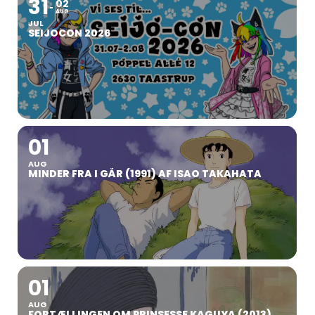
31
02
AUG
JUL
SEIJOCON 2026
01
AUG
MINDER FRA I GÅR (1991) AF ISAO TAKAHATA
01
AUG
FORTÆLLINGEN OM PRINSESSE KAGUYA (2013)