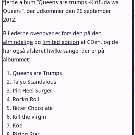
fjerde album “Queens are trumps -Kirifuda wa
Queen-”, der udkommer den 26 september
2012.
Billederne ovenover er forsiden på den
almindelige
og
limited edition
af CDen, og de
har også afsløret hvilke sange, der er på
albummet:
Queens are Trumps
Taiyo Scandalous
Pin Heel Surger
Rock’n Roll
Bitter Chocolate
Kill the virgin
Koe
Rising Star