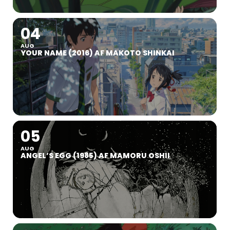
04
AUG
YOUR NAME (2016) AF MAKOTO SHINKAI
05
AUG
ANGEL’S EGG (1985) AF MAMORU OSHII