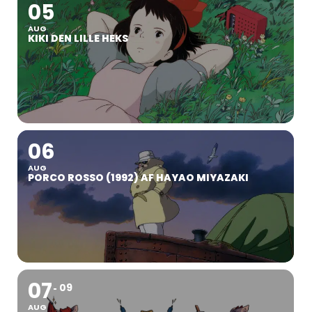
05
AUG
KIKI DEN LILLE HEKS
06
AUG
PORCO ROSSO (1992) AF HAYAO MIYAZAKI
07
09
AUG