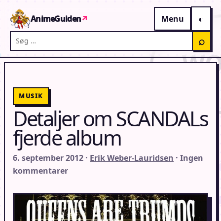
Gå til indhold
AnimeGuiden
↗
Menu
Søg på AnimeGuiden
⌕
MUSIK
Detaljer om SCANDALs
fjerde album
6. september 2012 ·
Erik Weber-Lauridsen
· Ingen
kommentarer