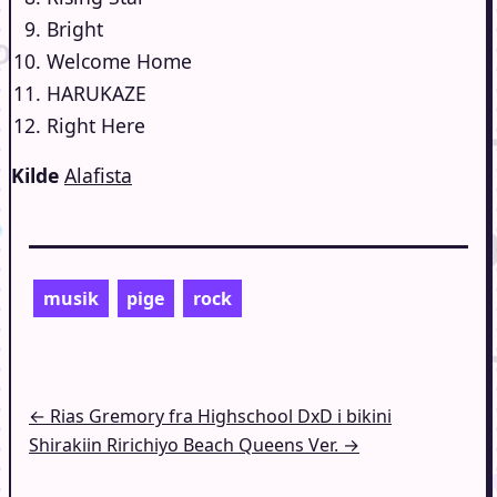
Bright
Welcome Home
HARUKAZE
Right Here
Kilde
Alafista
musik
pige
rock
Indlægsnavigation
← Rias Gremory fra Highschool DxD i bikini
Shirakiin Ririchiyo Beach Queens Ver. →