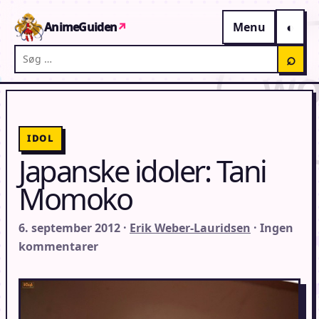
Gå til indhold
AnimeGuiden
↗
Menu
Søg på AnimeGuiden
⌕
IDOL
Japanske idoler: Tani
Momoko
6. september 2012 ·
Erik Weber-Lauridsen
· Ingen
kommentarer