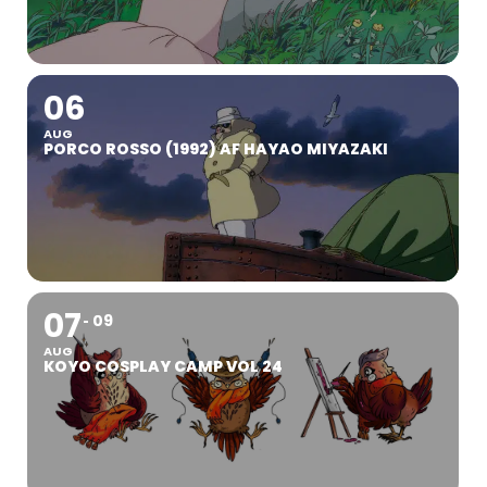
06
AUG
PORCO ROSSO (1992) AF HAYAO MIYAZAKI
07
09
AUG
KOYO COSPLAY CAMP VOL 24