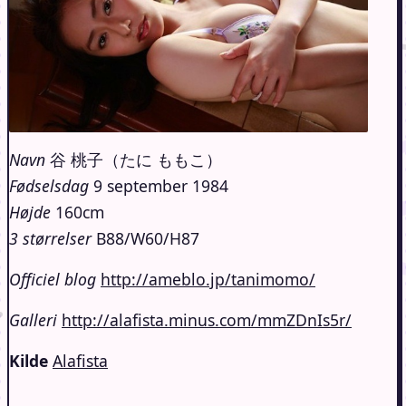
Navn
谷 桃子（たに ももこ）
Fødselsdag
9 september 1984
Højde
160cm
3 størrelser
B88/W60/H87
Officiel blog
http://ameblo.jp/tanimomo/
Galleri
http://alafista.minus.com/mmZDnIs5r/
Kilde
Alafista