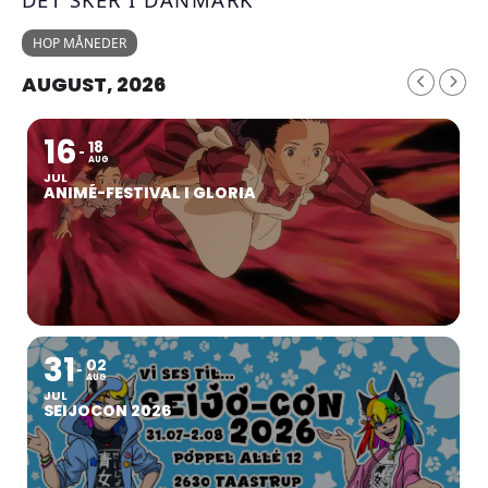
HOP MÅNEDER
AUGUST, 2026
16
18
AUG
JUL
ANIMÉ-FESTIVAL I GLORIA
31
02
AUG
JUL
SEIJOCON 2026