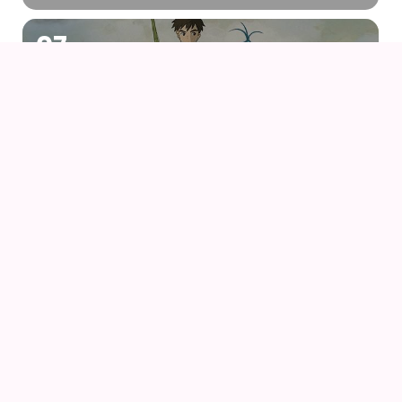
07
AUG
DRENGEN OG HEJREN (2023) AF HAYAO
MIYAZAKI – WITH UK SUBS
09
AUG
KIKI DEN LILLE HEKS