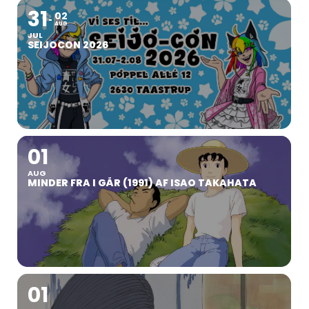
31
02
AUG
JUL
SEIJOCON 2026
01
AUG
MINDER FRA I GÅR (1991) AF ISAO TAKAHATA
01