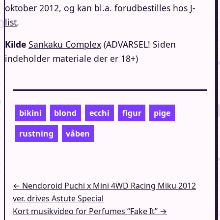
oktober 2012, og kan bl.a. forudbestilles hos
J-
list
.
Kilde
Sankaku Complex
(ADVARSEL! Siden
indeholder materiale der er 18+)
bikini
blond
ecchi
figur
pige
rustning
våben
Indlægsnavigation
← Nendoroid Puchi x Mini 4WD Racing Miku 2012
ver. drives Astute Special
Kort musikvideo for Perfumes “Fake It” →