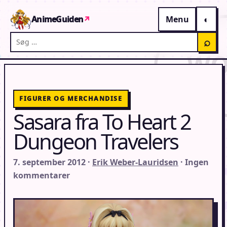
Gå til indhold
AnimeGuiden
↗
Menu
Søg på AnimeGuiden
⌕
FIGURER OG MERCHANDISE
Sasara fra To Heart 2
Dungeon Travelers
7. september 2012 ·
Erik Weber-Lauridsen
· Ingen
kommentarer