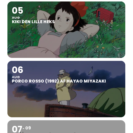
05
AUG
KIKI DEN LILLE HEKS
06
AUG
PORCO ROSSO (1992) AF HAYAO MIYAZAKI
07
09