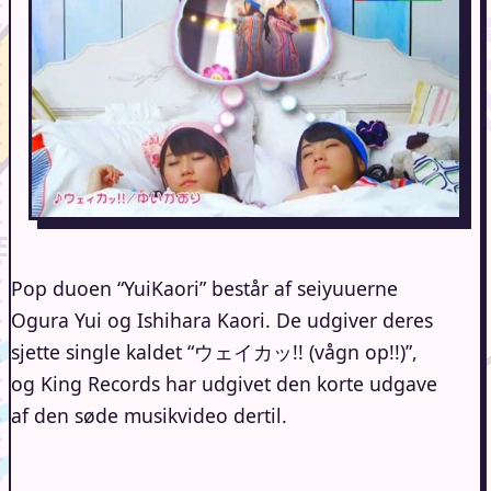
Pop duoen “YuiKaori” består af seiyuuerne
Ogura Yui og Ishihara Kaori. De udgiver deres
sjette single kaldet “ウェイカッ!! (vågn op!!)”,
og King Records har udgivet den korte udgave
af den søde musikvideo dertil.