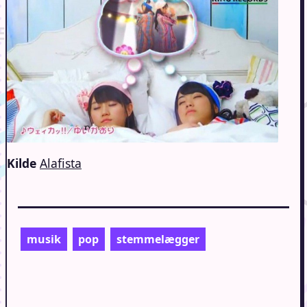
Kilde
Alafista
musik
pop
stemmelægger