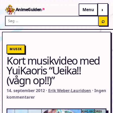
Gå til indhold
AnimeGuiden
↗
Menu
Søg på AnimeGuiden
⌕
MUSIK
Kort musikvideo med
YuiKaoris “Ueika!!
(vågn op!!)”
14. september 2012 ·
Erik Weber-Lauridsen
· Ingen
kommentarer