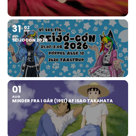
31
02
AUG
JUL
SEIJOCON 2026
01
AUG
MINDER FRA I GÅR (1991) AF ISAO TAKAHATA