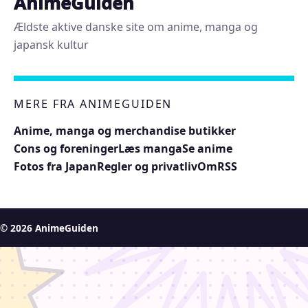
AnimeGuiden
Ældste aktive danske site om anime, manga og
japansk kultur
MERE FRA ANIMEGUIDEN
Anime, manga og merchandise butikker
Cons og foreninger
Læs manga
Se anime
Fotos fra Japan
Regler og privatliv
Om
RSS
© 2026 AnimeGuiden