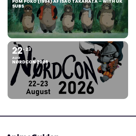
POM POKO (1994) AF ISAO TAKAHATA – WITH UK
SUBS
22
23
AUG
NØRDCON 2026