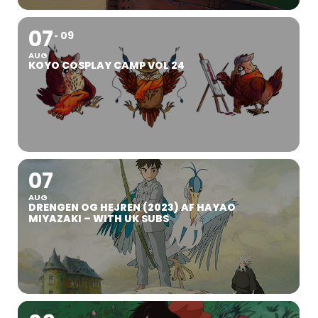
07
09
AUG
KOYO COSPLAY CAMP VOL 24
07
AUG
DRENGEN OG HEJREN (2023) AF HAYAO
MIYAZAKI – WITH UK SUBS