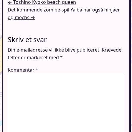
Indlægsnavigation
← Toshino Kyoko beach queen
Det kommende zomibe-spil Yaiba har også ninjaer
og mechs →
Skriv et svar
Din e-mailadresse vil ikke blive publiceret.
Krævede
felter er markeret med
*
Kommentar
*