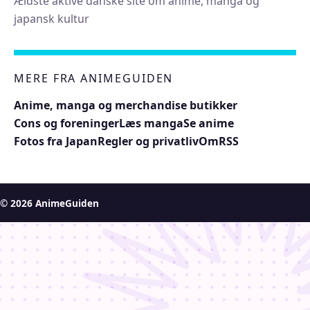
Ældste aktive danske site om anime, manga og
japansk kultur
MERE FRA ANIMEGUIDEN
Anime, manga og merchandise butikker
Cons og foreninger
Læs manga
Se anime
Fotos fra Japan
Regler og privatliv
Om
RSS
© 2026 AnimeGuiden