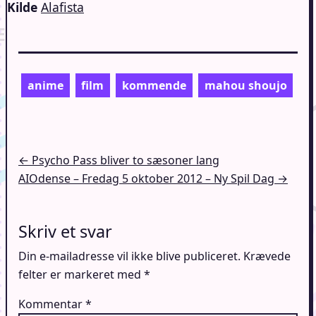
Kilde
Alafista
anime
film
kommende
mahou shoujo
Indlægsnavigation
← Psycho Pass bliver to sæsoner lang
AIOdense – Fredag 5 oktober 2012 – Ny Spil Dag →
Skriv et svar
Din e-mailadresse vil ikke blive publiceret.
Krævede
felter er markeret med
*
Kommentar
*