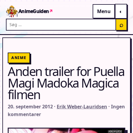
Gå til indhold
AnimeGuiden
↗
Menu
Søg på AnimeGuiden
⌕
ANIME
Anden trailer for Puella
Magi Madoka Magica
filmen
20. september 2012 ·
Erik Weber-Lauridsen
· Ingen
kommentarer