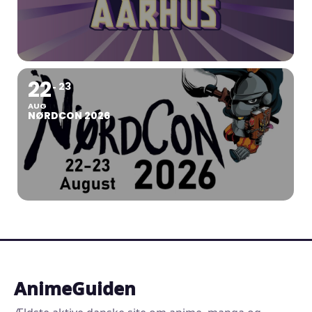
22
23
AUG
NØRDCON 2026
AnimeGuiden