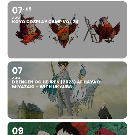
07
09
AUG
KOYO COSPLAY CAMP VOL 24
07
AUG
DRENGEN OG HEJREN (2023) AF HAYAO
MIYAZAKI – WITH UK SUBS
09