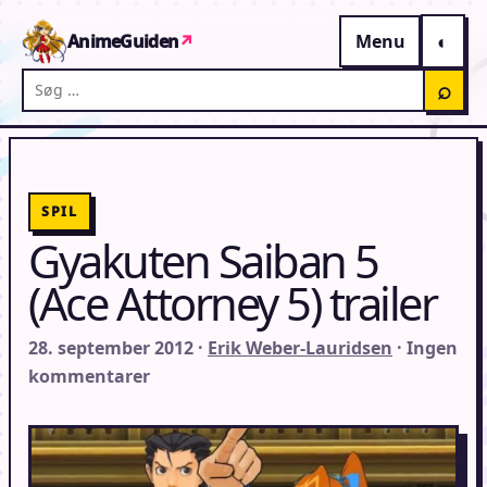
Gå til indhold
AnimeGuiden
↗
Menu
Søg på AnimeGuiden
⌕
SPIL
Gyakuten Saiban 5
(Ace Attorney 5) trailer
28. september 2012 ·
Erik Weber-Lauridsen
· Ingen
kommentarer