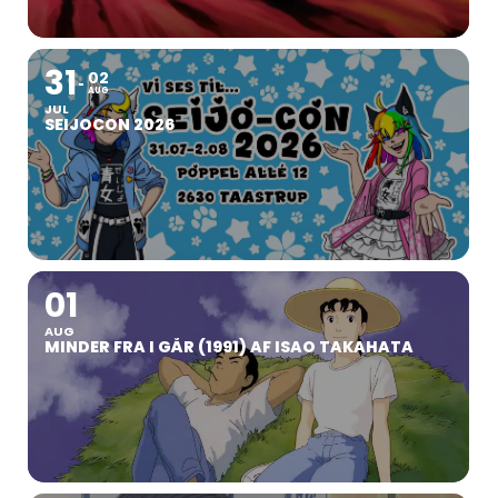
31
02
AUG
JUL
SEIJOCON 2026
01
AUG
MINDER FRA I GÅR (1991) AF ISAO TAKAHATA