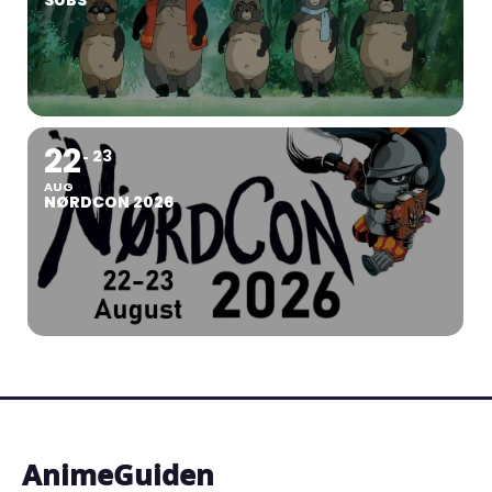
SUBS
22
23
AUG
NØRDCON 2026
AnimeGuiden