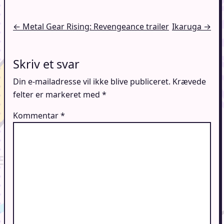
Indlægsnavigation
← Metal Gear Rising: Revengeance trailer
Ikaruga →
Skriv et svar
Din e-mailadresse vil ikke blive publiceret.
Krævede
felter er markeret med
*
Kommentar
*