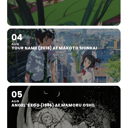
04
AUG
YOUR NAME (2016) AF MAKOTO SHINKAI
05
AUG
ANGEL’S EGG (1985) AF MAMORU OSHII