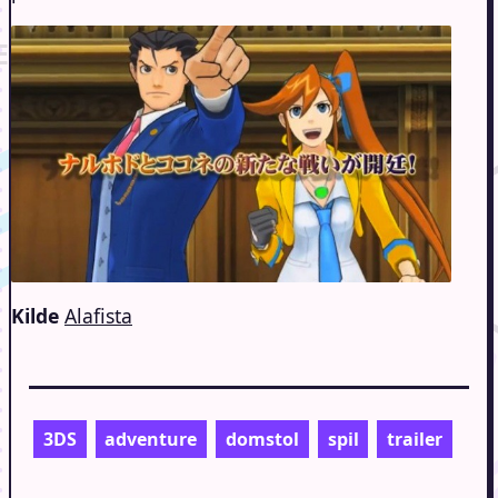
Kilde
Alafista
3DS
adventure
domstol
spil
trailer