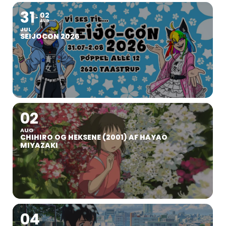
31
02
AUG
JUL
SEIJOCON 2026
02
AUG
CHIHIRO OG HEKSENE (2001) AF HAYAO
MIYAZAKI
04