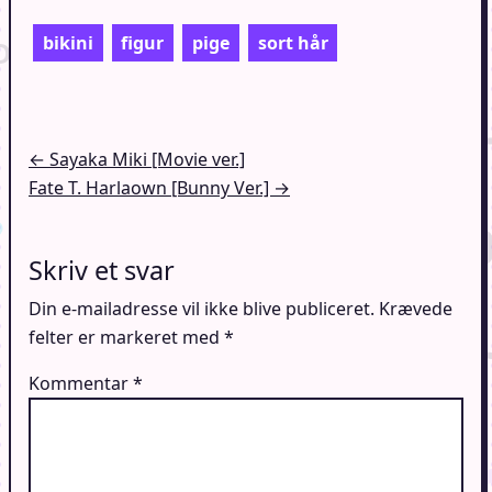
bikini
figur
pige
sort hår
Indlægsnavigation
← Sayaka Miki [Movie ver.]
Fate T. Harlaown [Bunny Ver.] →
Skriv et svar
Din e-mailadresse vil ikke blive publiceret.
Krævede
felter er markeret med
*
Kommentar
*