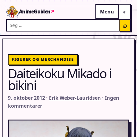
Gå til indhold
AnimeGuiden
↗
Menu
Søg på AnimeGuiden
⌕
FIGURER OG MERCHANDISE
Daiteikoku Mikado i
bikini
9. oktober 2012 ·
Erik Weber-Lauridsen
· Ingen
kommentarer