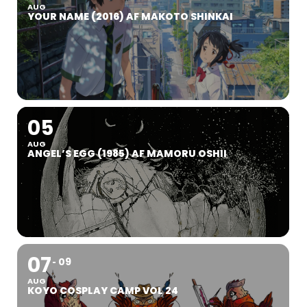
AUG
YOUR NAME (2016) AF MAKOTO SHINKAI
05
AUG
ANGEL’S EGG (1985) AF MAMORU OSHII
07
09
AUG
KOYO COSPLAY CAMP VOL 24