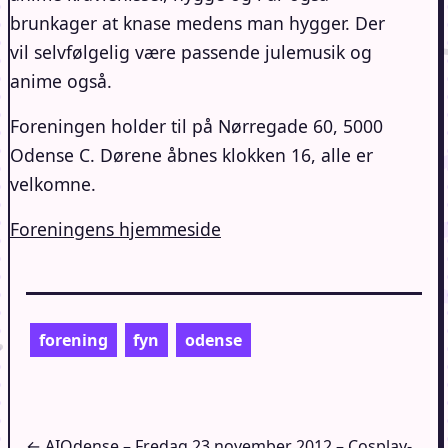
brunkager at knase medens man hygger. Der
vil selvfølgelig være passende julemusik og
anime også.
Foreningen holder til på Nørregade 60, 5000
Odense C. Dørene åbnes klokken 16, alle er
velkomne.
Foreningens hjemmeside
forening
fyn
odense
Indlægsnavigation
← AIOdense – Fredag 23 november 2012 – Cosplay-