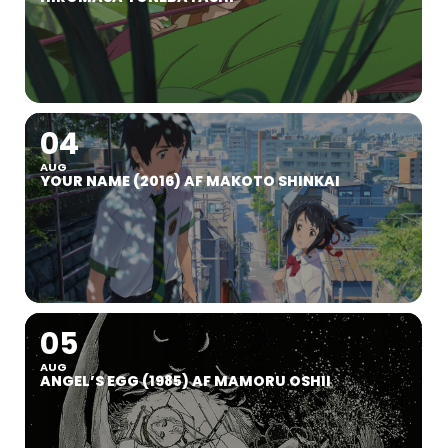
04
AUG
YOUR NAME (2016) AF MAKOTO SHINKAI
05
AUG
ANGEL’S EGG (1985) AF MAMORU OSHII