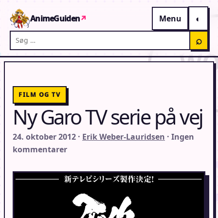
Gå til indhold
AnimeGuiden
↗
Menu
Søg på AnimeGuiden
⌕
FILM OG TV
Ny Garo TV serie på vej
24. oktober 2012 ·
Erik Weber-Lauridsen
· Ingen
kommentarer