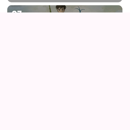
07
AUG
DRENGEN OG HEJREN (2023) AF HAYAO
MIYAZAKI – WITH UK SUBS
09
AUG
KIKI DEN LILLE HEKS