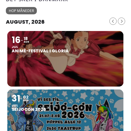
HOP MÅNEDER
AUGUST, 2026
16
18
AUG
JUL
ANIMÉ-FESTIVAL I GLORIA
31
02
AUG
JUL
SEIJOCON 2026