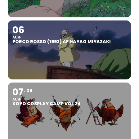
06
AUG
PORCO ROSSO (1992) AF HAYAO MIYAZAKI
07
09
AUG
KOYO COSPLAY CAMP VOL 24