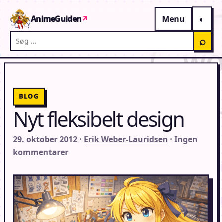
Gå til indhold
AnimeGuiden
↗
Menu
Søg på AnimeGuiden
⌕
BLOG
Nyt fleksibelt design
29. oktober 2012 ·
Erik Weber-Lauridsen
· Ingen
kommentarer