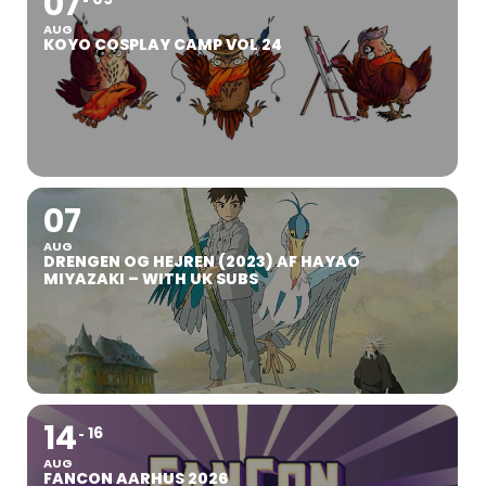
07
AUG
KOYO COSPLAY CAMP VOL 24
07
AUG
DRENGEN OG HEJREN (2023) AF HAYAO
MIYAZAKI – WITH UK SUBS
14
16
AUG
FANCON AARHUS 2026