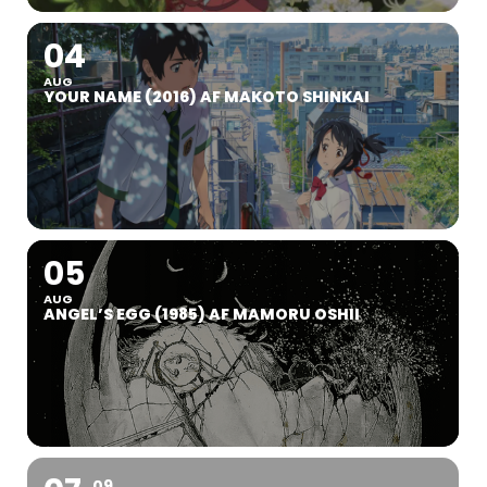
04
AUG
YOUR NAME (2016) AF MAKOTO SHINKAI
05
AUG
ANGEL’S EGG (1985) AF MAMORU OSHII
09