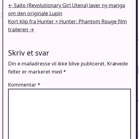
Indlægsnavigation
← Saito (Revolutionary Girl Utena) laver ny manga
om den originale Lupin
Kort klip fra Hunter × Hunter: Phantom Rouge film
traileren →
Skriv et svar
Din e-mailadresse vil ikke blive publiceret.
Krævede
felter er markeret med
*
Kommentar
*