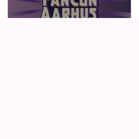
14
AUG
AIODENSE – SOMMERFEST I FORMANDENS
SOMMERHUS
15
AUG
NAUSICAÄ – FRA VINDENES DAL (1984) AF HAYAO
MIYAZAKI