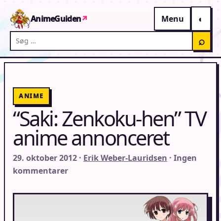
Gå til indhold
AnimeGuiden
↗
Menu
Søg på AnimeGuiden
⌕
ANIME
“Saki: Zenkoku-hen” TV
anime annonceret
29. oktober 2012 ·
Erik Weber-Lauridsen
· Ingen
kommentarer