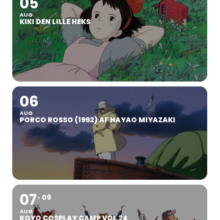
05
AUG
KIKI DEN LILLE HEKS
06
AUG
PORCO ROSSO (1992) AF HAYAO MIYAZAKI
07
09
AUG
KOYO COSPLAY CAMP VOL 24