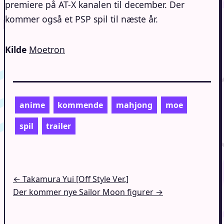
premiere på AT-X kanalen til december. Der
kommer også et PSP spil til næste år.
Kilde
Moetron
anime
kommende
mahjong
moe
spil
trailer
Indlægsnavigation
← Takamura Yui [Off Style Ver.]
Der kommer nye Sailor Moon figurer →