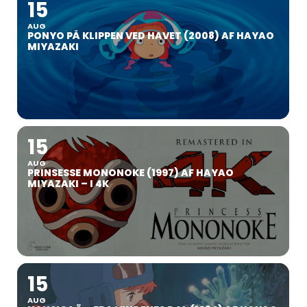
15
AUG
PONYO PÅ KLIPPEN VED HAVET (2008) AF HAYAO
MIYAZAKI
15
AUG
PRINSESSE MONONOKE (1997) AF HAYAO
MIYAZAKI – I 4K
15
AUG