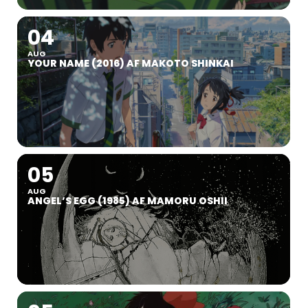
04
AUG
YOUR NAME (2016) AF MAKOTO SHINKAI
05
AUG
ANGEL’S EGG (1985) AF MAMORU OSHII