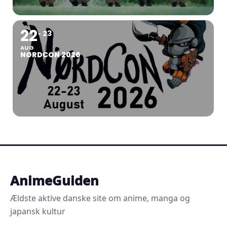
22
23
AUG
NØRDCON 2026
AnimeGuiden
Ældste aktive danske site om anime, manga og
japansk kultur