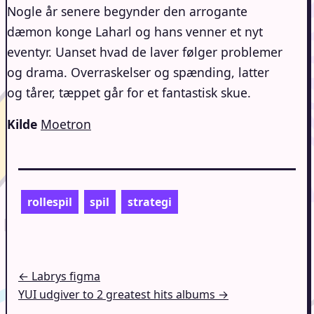
Nogle år senere begynder den arrogante
dæmon konge Laharl og hans venner et nyt
eventyr. Uanset hvad de laver følger problemer
og drama. Overraskelser og spænding, latter
og tårer, tæppet går for et fantastisk skue.
Kilde
Moetron
rollespil
spil
strategi
Indlægsnavigation
← Labrys figma
YUI udgiver to 2 greatest hits albums →