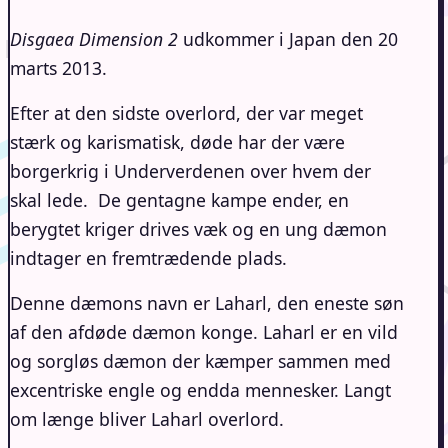
Disgaea Dimension 2
udkommer i Japan den 20
marts 2013.
Efter at den sidste overlord, der var meget
stærk og karismatisk, døde har der være
borgerkrig i Underverdenen over hvem der
skal lede. De gentagne kampe ender, en
berygtet kriger drives væk og en ung dæmon
indtager en fremtrædende plads.
Denne dæmons navn er Laharl, den eneste søn
af den afdøde dæmon konge. Laharl er en vild
og sorgløs dæmon der kæmper sammen med
excentriske engle og endda mennesker. Langt
om længe bliver Laharl overlord.