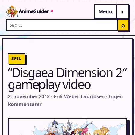
Gå til indhold
AnimeGuiden
↗
Menu
Søg på AnimeGuiden
⌕
SPIL
“Disgaea Dimension 2″
gameplay video
2. november 2012 ·
Erik Weber-Lauridsen
· Ingen
kommentarer