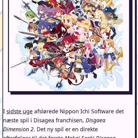
I
sidste uge
afslørede Nippon Ichi Software det
næste spil i Disagea franchisen,
Disgaea
Dimension 2
. Det ny spil er en direkte
efterfølger til det første
Makai Senki Disgaea