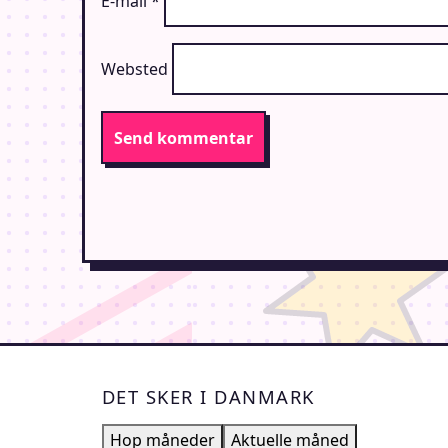
E-mail
*
Websted
DET SKER I DANMARK
Hop måneder
Aktuelle måned