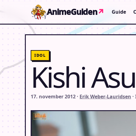
Gå til indhold
AnimeGuiden
↗
Guide
IDOL
Kishi As
17. november 2012 ·
Erik Weber-Lauridsen
·