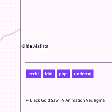
Kilde
Alafista
ecchi
idol
pige
undertøj
Indlægsnavigation
← Black Gold Saw TV Animation Ver. figma