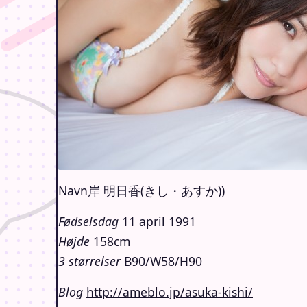
Navn岸 明日香(きし・あすか))
Fødselsdag
11 april 1991
Højde
158cm
3 størrelser
B90/W58/H90
Blog
http://ameblo.jp/asuka-kishi/