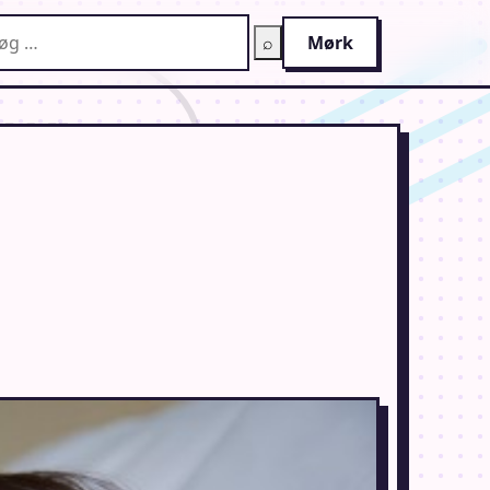
g på AnimeGuiden
⌕
Mørk