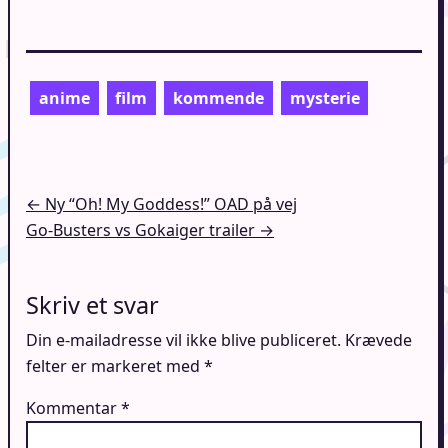
anime
film
kommende
mysterie
Indlægsnavigation
← Ny “Oh! My Goddess!” OAD på vej
Go-Busters vs Gokaiger trailer →
Skriv et svar
Din e-mailadresse vil ikke blive publiceret.
Krævede
felter er markeret med
*
Kommentar
*