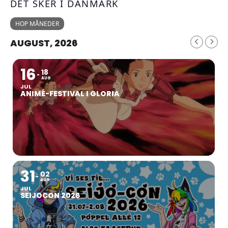
DET SKER I DANMARK
HOP MÅNEDER
AUGUST, 2026
16
18
AUG
JUL
ANIMÉ-FESTIVAL I GLORIA
31
02
AUG
JUL
SEIJOCON 2026