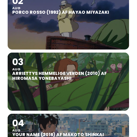
02
AUG
PORCO ROSSO (1992) AF HAYAO MIYAZAKI
03
AUG
ARRIETTYS HEMMELIGE VERDEN (2010) AF
HIROMASA YONEBAYASHI
04
AUG
YOUR NAME (2016) AF MAKOTO SHINKAI