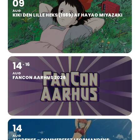
09
AUG
KIKI DEN LILLE HEKS (1989) AF HAYAO MIYAZAKI
14
16
AUG
FANCON AARHUS 2026
14
AUG
AIODENSE – SOMMERFEST I FORMANDENS