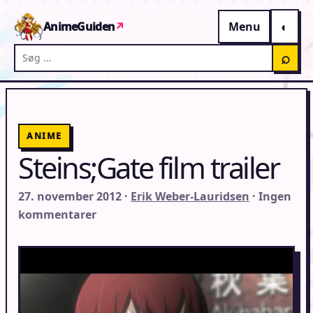
Gå til indhold
AnimeGuiden
↗
Menu
Søg på AnimeGuiden
⌕
ANIME
Steins;Gate film trailer
27. november 2012 ·
Erik Weber-Lauridsen
· Ingen
kommentarer