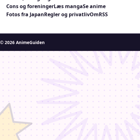
Cons og foreninger
Læs manga
Se anime
Fotos fra Japan
Regler og privatliv
Om
RSS
© 2026 AnimeGuiden