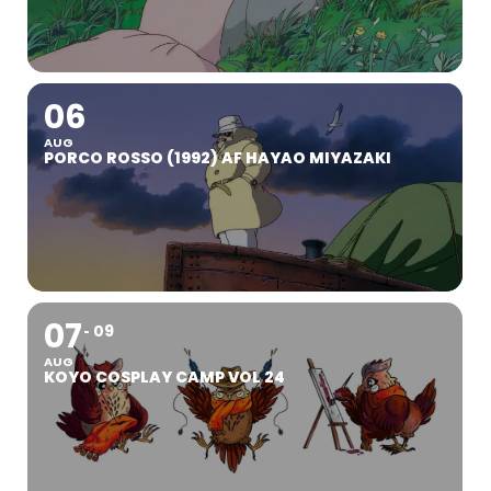
06
AUG
PORCO ROSSO (1992) AF HAYAO MIYAZAKI
07
09
AUG
KOYO COSPLAY CAMP VOL 24