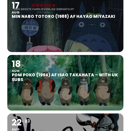
17
AUG
MIN NABO TOTORO (1988) AF HAYAO MIYAZAKI
18
AUG
POM POKO (1994) AF ISAO TAKAHATA – WITH UK
SUBS
22
23
AUG