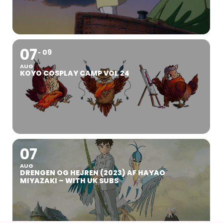
07
09
AUG
KOYO COSPLAY CAMP VOL 24
07
AUG
DRENGEN OG HEJREN (2023) AF HAYAO
MIYAZAKI – WITH UK SUBS