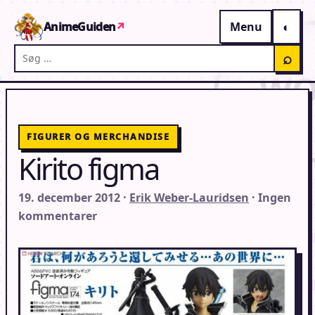
Gå til indhold
AnimeGuiden
↗
Menu
Søg på AnimeGuiden
⌕
FIGURER OG MERCHANDISE
Kirito figma
19. december 2012 ·
Erik Weber-Lauridsen
· Ingen
kommentarer