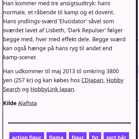
Han kommer med tre ansigtsudtryk: hans
normale, et råbende til kamp og et dovent.
Hans yndlings-sværd ‘Elucidator’ såvel som
sværdet lavet af Lisbeth, ‘Dark Repulser’ følger
begge med, hver med effekt dele. Begge sværd
kan også hænge på hans ryg til andet end
kamp-scener.
Han udkommer til maj 2013 til omkring 3800
yen (257 kr) og kan købes hos
CDJapan
,
Hobby
Search
og
HobbyLink Japan
.
Kilde
Alafista
action figur
figma
figur
fyr
sort hår