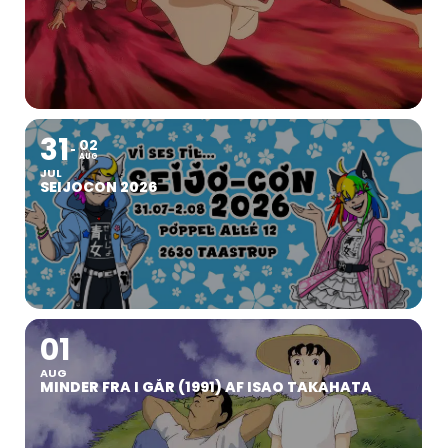
31
02
AUG
JUL
SEIJOCON 2026
01
AUG
MINDER FRA I GÅR (1991) AF ISAO TAKAHATA