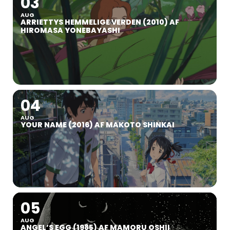
03
AUG
ARRIETTYS HEMMELIGE VERDEN (2010) AF
HIROMASA YONEBAYASHI
04
AUG
YOUR NAME (2016) AF MAKOTO SHINKAI
05
AUG
ANGEL’S EGG (1985) AF MAMORU OSHII