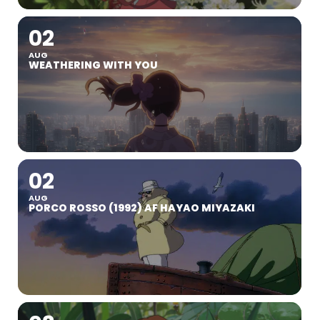
02
AUG
WEATHERING WITH YOU
02
AUG
PORCO ROSSO (1992) AF HAYAO MIYAZAKI