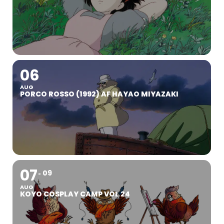
06
AUG
PORCO ROSSO (1992) AF HAYAO MIYAZAKI
07
09
AUG
KOYO COSPLAY CAMP VOL 24