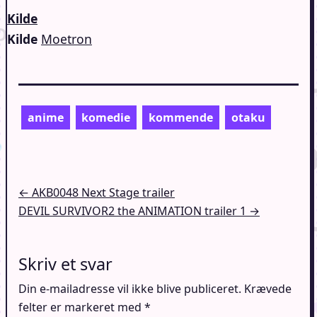
Kilde
Kilde
Moetron
anime
komedie
kommende
otaku
Indlægsnavigation
← AKB0048 Next Stage trailer
DEVIL SURVIVOR2 the ANIMATION trailer 1 →
Skriv et svar
Din e-mailadresse vil ikke blive publiceret.
Krævede
felter er markeret med
*