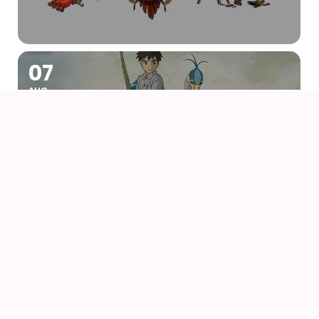
07
AUG
DRENGEN OG HEJREN (2023) AF HAYAO
MIYAZAKI – WITH UK SUBS
09
AUG
KIKI DEN LILLE HEKS