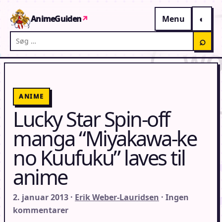
Gå til indhold
AnimeGuiden
↗
Menu
Søg på AnimeGuiden
⌕
ANIME
Lucky Star Spin-off
manga “Miyakawa-ke
no Kuufuku” laves til
anime
2. januar 2013 ·
Erik Weber-Lauridsen
· Ingen
kommentarer