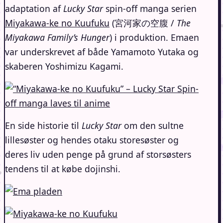
adaptation af
Lucky Star
spin-off manga serien
Miyakawa-ke no Kuufuku
(宮河家の空腹 /
The
Miyakawa Family’s Hunger
) i produktion. Emaen
var underskrevet af både Yamamoto Yutaka og
skaberen Yoshimizu Kagami.
En side historie til
Lucky Star
om den sultne
lillesøster og hendes otaku storesøster og
deres liv uden penge på grund af storsøsters
tendens til at købe dojinshi.