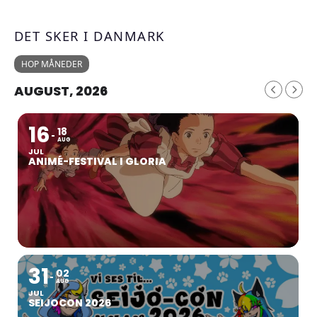
DET SKER I DANMARK
HOP MÅNEDER
AUGUST, 2026
16
18
AUG
JUL
ANIMÉ-FESTIVAL I GLORIA
31
02
AUG
JUL
SEIJOCON 2026