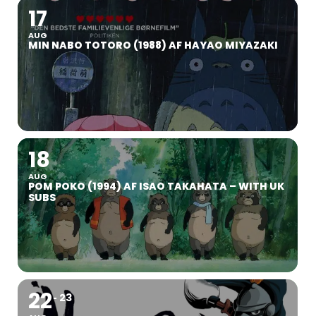
17
AUG
MIN NABO TOTORO (1988) AF HAYAO MIYAZAKI
18
AUG
POM POKO (1994) AF ISAO TAKAHATA – WITH UK
SUBS
22
23