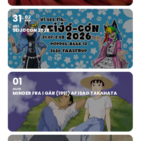
31
02
AUG
JUL
SEIJOCON 2026
01
AUG
MINDER FRA I GÅR (1991) AF ISAO TAKAHATA