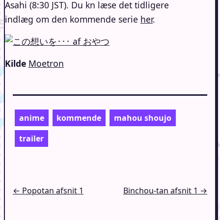
Asahi (8:30 JST). Du kn læse det tidligere
indlæg om den kommende serie
her
.
Kilde
Moetron
anime
kommende
mahou shoujo
trailer
Indlægsnavigation
← Popotan afsnit 1
Binchou-tan afsnit 1 →