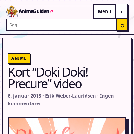
Gå til indhold
AnimeGuiden
↗
Menu
Søg på AnimeGuiden
⌕
ANIME
Kort “Doki Doki!
Precure” video
6. januar 2013 ·
Erik Weber-Lauridsen
· Ingen
kommentarer