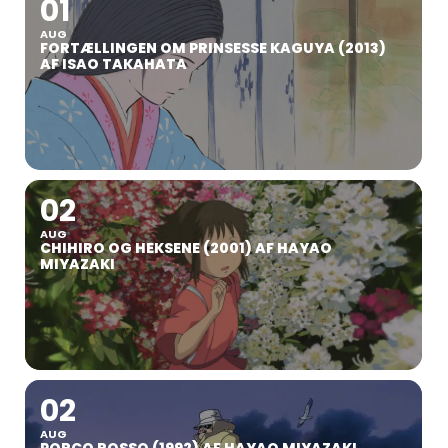
01
AUG
FORTÆLLINGEN OM PRINSESSE KAGUYA (2013)
AF ISAO TAKAHATA
02
AUG
CHIHIRO OG HEKSENE (2001) AF HAYAO
MIYAZAKI
02
AUG
PORCO ROSSO (1992) AF HAYAO MIYAZAKI