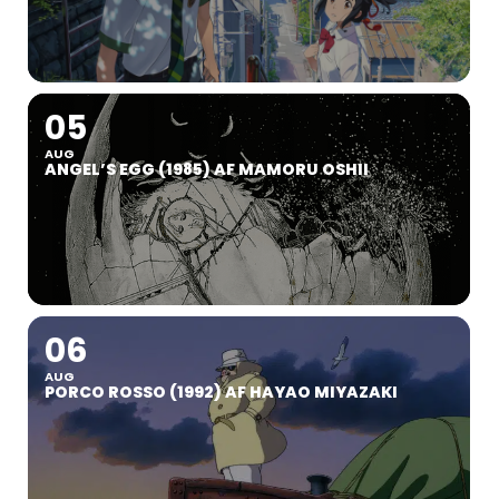
05
AUG
ANGEL’S EGG (1985) AF MAMORU OSHII
06
AUG
PORCO ROSSO (1992) AF HAYAO MIYAZAKI