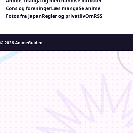
Anime, manga og merchandise butikker
Cons og foreninger
Læs manga
Se anime
Fotos fra Japan
Regler og privatliv
Om
RSS
© 2026 AnimeGuiden