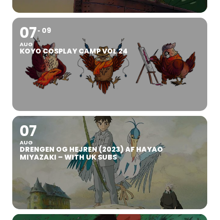
07
09
AUG
KOYO COSPLAY CAMP VOL 24
07
AUG
DRENGEN OG HEJREN (2023) AF HAYAO
MIYAZAKI – WITH UK SUBS