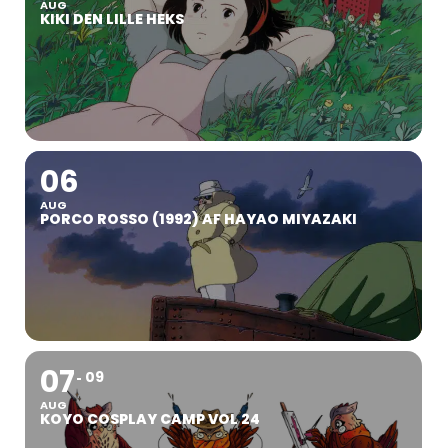
AUG
KIKI DEN LILLE HEKS
06
AUG
PORCO ROSSO (1992) AF HAYAO MIYAZAKI
07
09
AUG
KOYO COSPLAY CAMP VOL 24