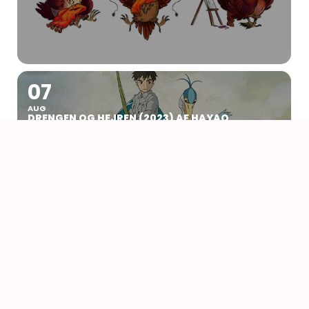
07
AUG
DRENGEN OG HEJREN (2023) AF HAYAO
MIYAZAKI – WITH UK SUBS
09
AUG
KIKI DEN LILLE HEKS