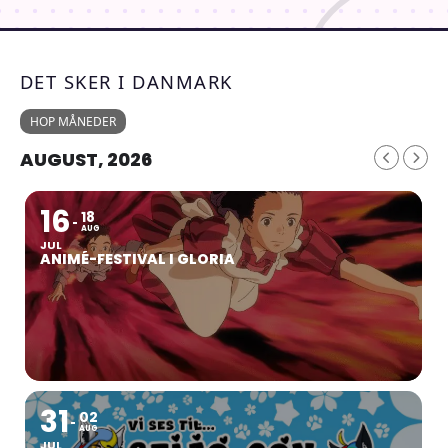
DET SKER I DANMARK
HOP MÅNEDER
AUGUST, 2026
16
18
AUG
JUL
ANIMÉ-FESTIVAL I GLORIA
31
02
AUG
JUL