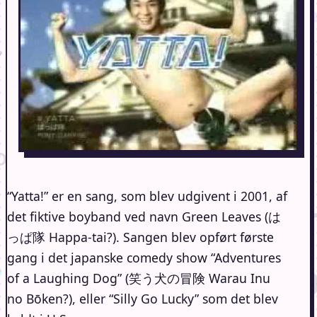
“Yatta!” er en sang, som blev udgivent i 2001, af
det fiktive boyband ved navn Green Leaves (は
っぱ隊 Happa-tai?). Sangen blev opført første
gang i det japanske comedy show “Adventures
of a Laughing Dog” (笑う犬の冒険 Warau Inu
no Bōken?), eller “Silly Go Lucky” som det blev