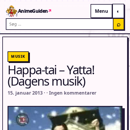
Gå til indhold
AnimeGuiden
↗
Menu
Søg på AnimeGuiden
⌕
MUSIK
Happa-tai – Yatta!
(Dagens musik)
15. januar 2013 · · Ingen kommentarer