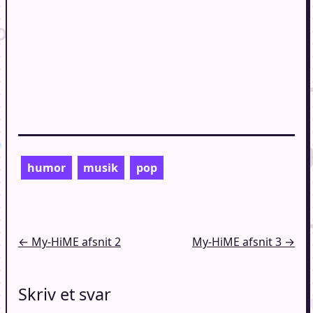
humor
musik
pop
Indlægsnavigation
← My-HiME afsnit 2
My-HiME afsnit 3 →
Skriv et svar