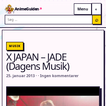
Gå til indhold
AnimeGuiden
↗
Menu
Søg på AnimeGuiden
⌕
MUSIK
X JAPAN – JADE
(Dagens Musik)
25. januar 2013 · · Ingen kommentarer