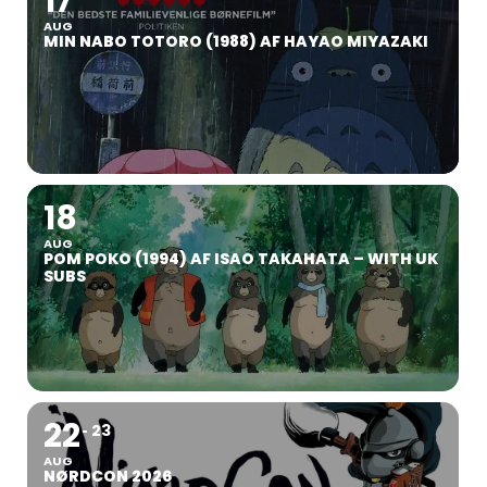
17
AUG
MIN NABO TOTORO (1988) AF HAYAO MIYAZAKI
18
AUG
POM POKO (1994) AF ISAO TAKAHATA – WITH UK
SUBS
22
23
AUG
NØRDCON 2026