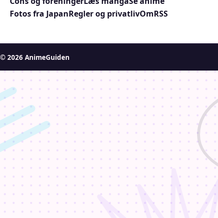
Cons og foreninger
Læs manga
Se anime
Fotos fra Japan
Regler og privatliv
Om
RSS
© 2026 AnimeGuiden