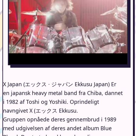
X Japan (エックス · ジャパン Ekkusu Japan) Er
en japansk heavy metal band fra Chiba, dannet
i 1982 af Toshi og Yoshiki. Oprindeligt
navngivet X (エックス Ekkusu.
Gruppen opnåede deres gennembrud i 1989
med udgivelsen af ​​deres andet album Blue