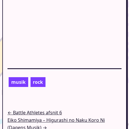
musik
rock
Indlægsnavigation
← Battle Athletes afsnit 6
Eiko Shimamiya – Higurashi no Naku Koro Ni
(Dagens Musik) →