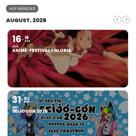
HOP MÅNEDER
AUGUST, 2026
16
18
AUG
JUL
ANIMÉ-FESTIVAL I GLORIA
31
02
AUG
JUL
SEIJOCON 2026