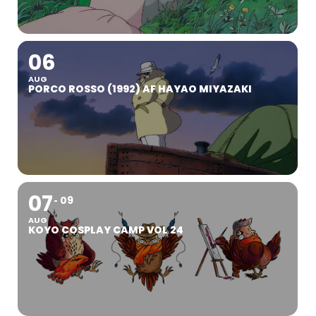
06
AUG
PORCO ROSSO (1992) AF HAYAO MIYAZAKI
07
09
AUG
KOYO COSPLAY CAMP VOL 24