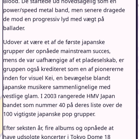
Blood. De startede ud hovedsagelig som en
power/speed metal band, men senere dragede
de mod en progressiv lyd med vægt på
ballader.
Udover at være et af ​​de første japanske
grupper der opnåede mainstream succes,
mens de var uafhængige af et pladeselskab, er
gruppen også krediteret som en af ​​pionererne
inden for visuel Kei, en bevægelse blandt
japanske musikere sammenlignelige med
vestlige glam. I 2003 rangerede HMV Japan
bandet som nummer 40 på deres liste over de
100 vigtigste japanske pop grupper.
Efter seksten år, fire albums og opnåede at
have udsolgte koncerter i Tokyo Dome 18