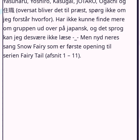
Yasuharu, Yoshiro, Kasugai, JOTARO, Ogachi og
住職 (oversat bliver det til præst, spørg ikke om
jeg forstår hvorfor). Har ikke kunne finde mere
om gruppen ud over på japansk, og det sprog
kan jeg desvære ikke læse -_- Men nyd neres
sang Snow Fairy som er første opening til
serien Fairy Tail (afsnit 1 – 11).