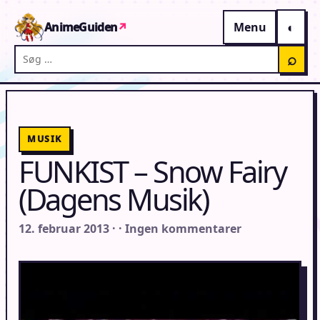
Gå til indhold
AnimeGuiden
↗
Menu
Søg på AnimeGuiden
⌕
MUSIK
FUNKIST – Snow Fairy
(Dagens Musik)
12. februar 2013 · · Ingen kommentarer