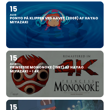
15
AUG
PONYO PÅ KLIPPEN VED HAVET (2008) AF HAYAO
MIYAZAKI
15
AUG
PRINSESSE MONONOKE (1997) AF HAYAO
MIYAZAKI – I 4K
15