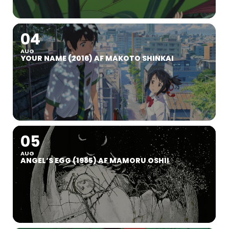
04
AUG
YOUR NAME (2016) AF MAKOTO SHINKAI
05
AUG
ANGEL’S EGG (1985) AF MAMORU OSHII