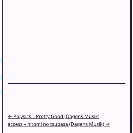
Indlægsnavigation
← Polysics – Pretty Good (Dagens Musik)
access – hitomi no tsubasa (Dagens Musik) →