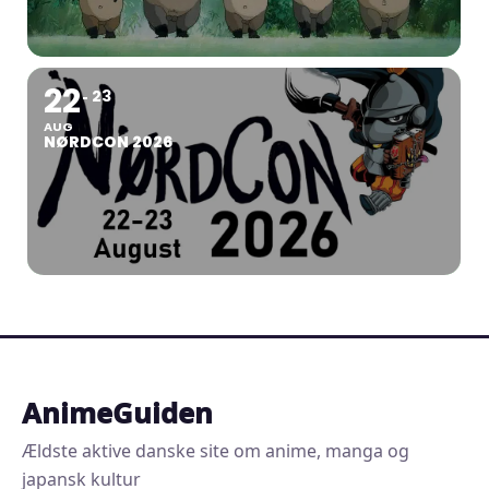
22
23
AUG
NØRDCON 2026
AnimeGuiden
Ældste aktive danske site om anime, manga og
japansk kultur