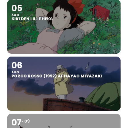
05
AUG
KIKI DEN LILLE HEKS
06
AUG
PORCO ROSSO (1992) AF HAYAO MIYAZAKI
07
09