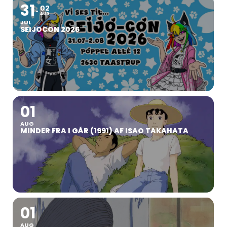
31
02
AUG
JUL
SEIJOCON 2026
01
AUG
MINDER FRA I GÅR (1991) AF ISAO TAKAHATA
01
AUG