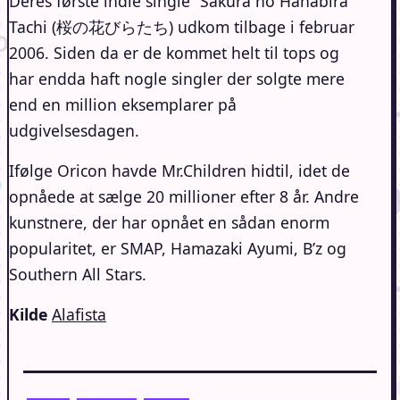
Deres første indie single “Sakura no Hanabira
Tachi (桜の花びらたち) udkom tilbage i februar
2006. Siden da er de kommet helt til tops og
har endda haft nogle singler der solgte mere
end en million eksemplarer på
udgivelsesdagen.
Ifølge Oricon havde Mr.Children hidtil, idet de
opnåede at sælge 20 millioner efter 8 år. Andre
kunstnere, der har opnået en sådan enorm
popularitet, er SMAP, Hamazaki Ayumi, B’z og
Southern All Stars.
Kilde
Alafista