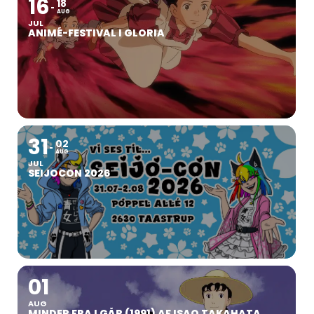
16
18
AUG
JUL
ANIMÉ-FESTIVAL I GLORIA
31
02
AUG
JUL
SEIJOCON 2026
01
AUG
MINDER FRA I GÅR (1991) AF ISAO TAKAHATA