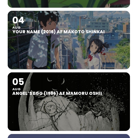
04
AUG
YOUR NAME (2016) AF MAKOTO SHINKAI
05
AUG
ANGEL’S EGG (1985) AF MAMORU OSHII