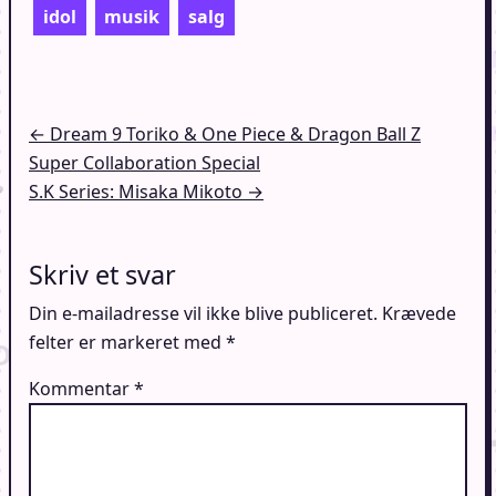
idol
musik
salg
Indlægsnavigation
← Dream 9 Toriko & One Piece & Dragon Ball Z
Super Collaboration Special
S.K Series: Misaka Mikoto →
Skriv et svar
Din e-mailadresse vil ikke blive publiceret.
Krævede
felter er markeret med
*
Kommentar
*