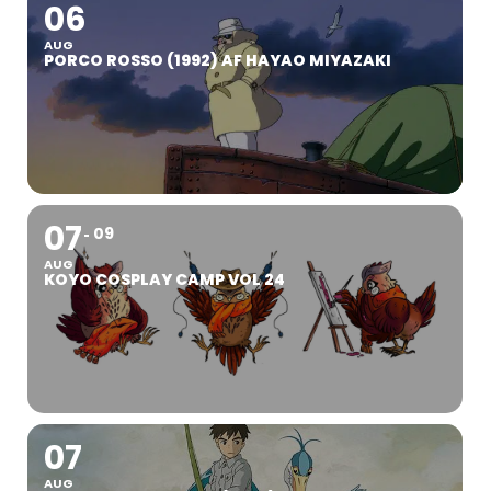
06
AUG
PORCO ROSSO (1992) AF HAYAO MIYAZAKI
07
09
AUG
KOYO COSPLAY CAMP VOL 24
07
AUG