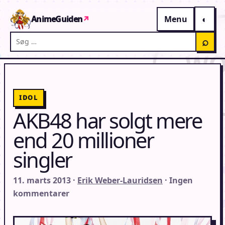
Gå til indhold
AnimeGuiden
↗
Menu
Søg på AnimeGuiden
⌕
IDOL
AKB48 har solgt mere
end 20 millioner
singler
11. marts 2013 ·
Erik Weber-Lauridsen
· Ingen
kommentarer