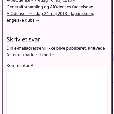
Indlægsnavigation
← AIOdense – Fredag 10 maj 2013 –
Generalforsamling og AIOdenses fødselsdag
AIOdense – Fredag 24 maj 2013 – Japanske og
engelske dubs →
Skriv et svar
Din e-mailadresse vil ikke blive publiceret.
Krævede
felter er markeret med
*
Kommentar
*