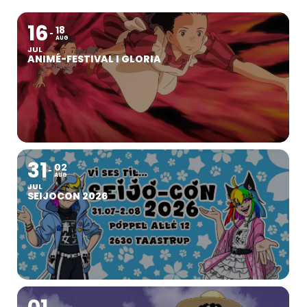
16
18
AUG
JUL
ANIMÉ-FESTIVAL I GLORIA
31
02
AUG
JUL
SEIJOCON 2026