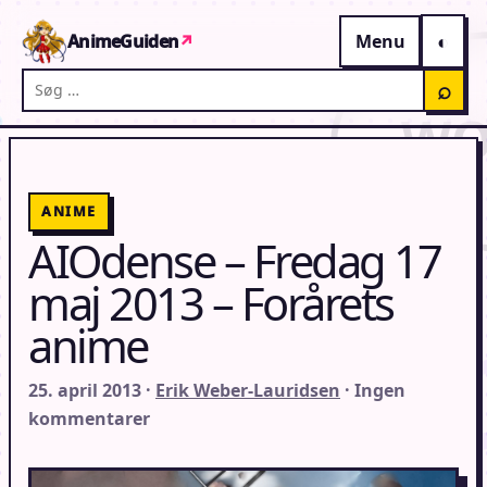
Gå til indhold
AnimeGuiden
↗
Menu
Søg på AnimeGuiden
⌕
ANIME
AIOdense – Fredag 17
maj 2013 – Forårets
anime
25. april 2013 ·
Erik Weber-Lauridsen
· Ingen
kommentarer