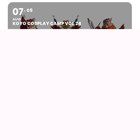
07
09
AUG
KOYO COSPLAY CAMP VOL 24
07
AUG
DRENGEN OG HEJREN (2023) AF HAYAO
MIYAZAKI – WITH UK SUBS
09