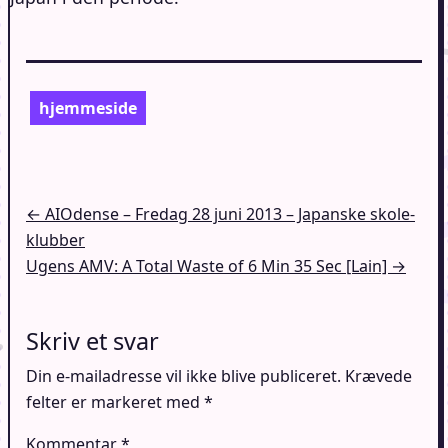
hjemmeside
Indlægsnavigation
← AIOdense – Fredag 28 juni 2013 – Japanske skole-
klubber
Ugens AMV: A Total Waste of 6 Min 35 Sec [Lain] →
Skriv et svar
Din e-mailadresse vil ikke blive publiceret.
Krævede
felter er markeret med
*
Kommentar
*