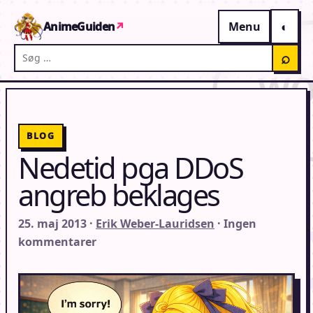
Gå til indhold
AnimeGuiden
↗
Menu
Søg på AnimeGuiden
⌕
BLOG
Nedetid pga DDoS
angreb beklages
25. maj 2013 ·
Erik Weber-Lauridsen
· Ingen
kommentarer