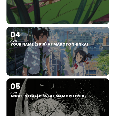
04
AUG
YOUR NAME (2016) AF MAKOTO SHINKAI
05
AUG
ANGEL’S EGG (1985) AF MAMORU OSHII