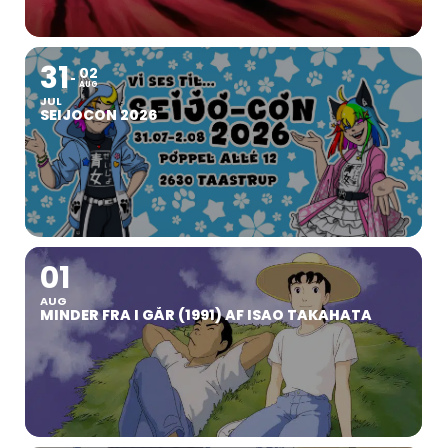
31
02
AUG
JUL
SEIJOCON 2026
01
AUG
MINDER FRA I GÅR (1991) AF ISAO TAKAHATA