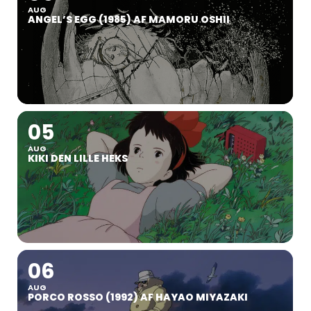
AUG
ANGEL’S EGG (1985) AF MAMORU OSHII
05
AUG
KIKI DEN LILLE HEKS
06
AUG
PORCO ROSSO (1992) AF HAYAO MIYAZAKI