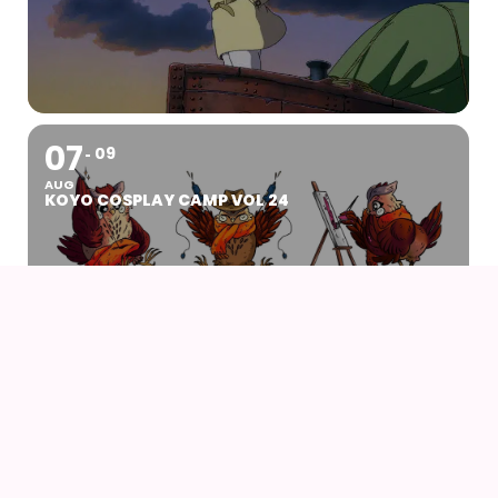
07
09
AUG
KOYO COSPLAY CAMP VOL 24
07
AUG
DRENGEN OG HEJREN (2023) AF HAYAO
MIYAZAKI – WITH UK SUBS