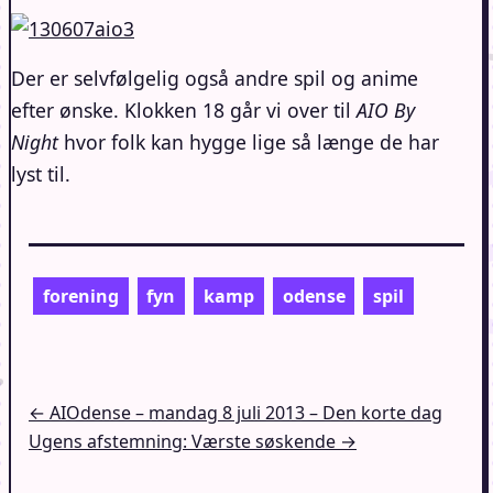
Der er selvfølgelig også andre spil og anime
efter ønske. Klokken 18 går vi over til
AIO By
Night
hvor folk kan hygge lige så længe de har
lyst til.
forening
fyn
kamp
odense
spil
Indlægsnavigation
← AIOdense – mandag 8 juli 2013 – Den korte dag
Ugens afstemning: Værste søskende →