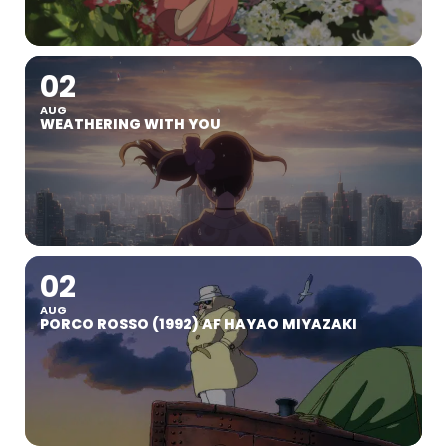
02
AUG
WEATHERING WITH YOU
02
AUG
PORCO ROSSO (1992) AF HAYAO MIYAZAKI