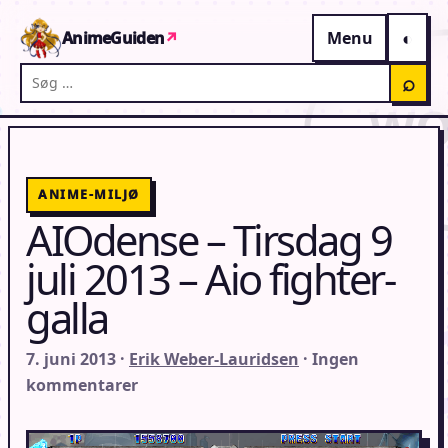
Gå til indhold
AnimeGuiden
↗
Menu
Søg på AnimeGuiden
⌕
ANIME-MILJØ
AIOdense – Tirsdag 9
juli 2013 – Aio fighter-
galla
7. juni 2013 ·
Erik Weber-Lauridsen
· Ingen
kommentarer