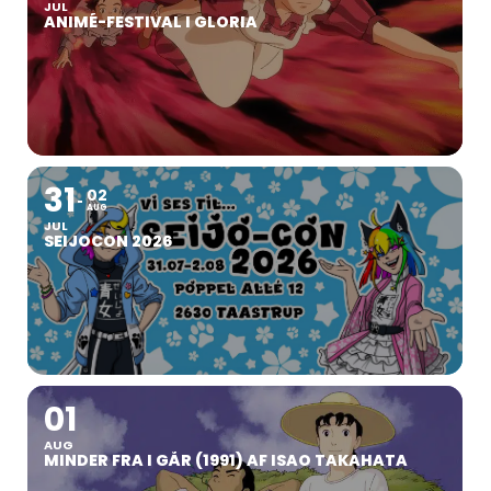
JUL
ANIMÉ-FESTIVAL I GLORIA
31
02
AUG
JUL
SEIJOCON 2026
01
AUG
MINDER FRA I GÅR (1991) AF ISAO TAKAHATA