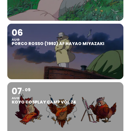
06
AUG
PORCO ROSSO (1992) AF HAYAO MIYAZAKI
07
09
AUG
KOYO COSPLAY CAMP VOL 24