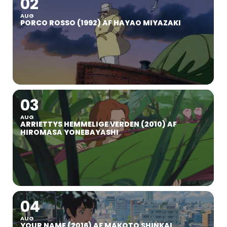
02
AUG
PORCO ROSSO (1992) AF HAYAO MIYAZAKI
03
AUG
ARRIETTYS HEMMELIGE VERDEN (2010) AF
HIROMASA YONEBAYASHI
04
AUG
YOUR NAME (2016) AF MAKOTO SHINKAI