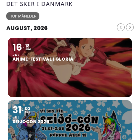
DET SKER I DANMARK
HOP MÅNEDER
AUGUST, 2026
16
18
AUG
JUL
ANIMÉ-FESTIVAL I GLORIA
31
02
AUG
JUL
SEIJOCON 2026