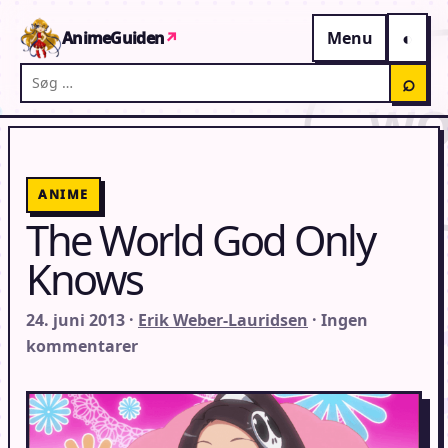
Gå til indhold
AnimeGuiden
↗
Menu
Søg på AnimeGuiden
⌕
ANIME
The World God Only
Knows
24. juni 2013 ·
Erik Weber-Lauridsen
· Ingen
kommentarer