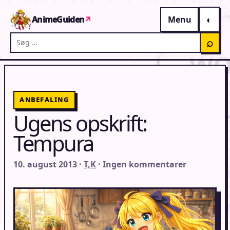
Gå til indhold
AnimeGuiden
↗
Menu
Søg på AnimeGuiden
⌕
ANBEFALING
Ugens opskrift:
Tempura
10. august 2013 ·
T,K
· Ingen kommentarer