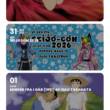
31
02
AUG
JUL
SEIJOCON 2026
01
AUG
MINDER FRA I GÅR (1991) AF ISAO TAKAHATA