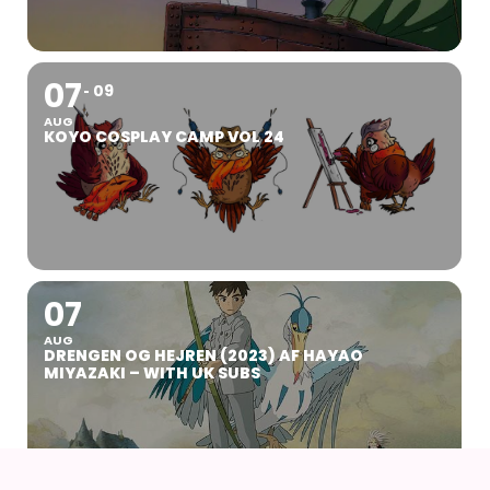
07
09
AUG
KOYO COSPLAY CAMP VOL 24
07
AUG
DRENGEN OG HEJREN (2023) AF HAYAO
MIYAZAKI – WITH UK SUBS