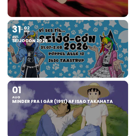
31
02
AUG
JUL
SEIJOCON 2026
01
AUG
MINDER FRA I GÅR (1991) AF ISAO TAKAHATA