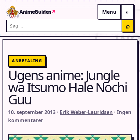
Gå til indhold
AnimeGuiden
↗
Menu
Søg på AnimeGuiden
⌕
ANBEFALING
Ugens anime: Jungle
wa Itsumo Hale Nochi
Guu
10. september 2013 ·
Erik Weber-Lauridsen
· Ingen
kommentarer