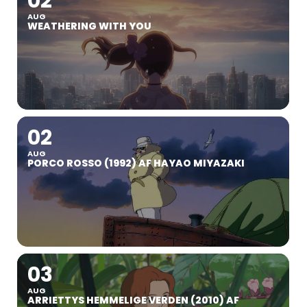
02
AUG
WEATHERING WITH YOU
02
AUG
PORCO ROSSO (1992) AF HAYAO MIYAZAKI
03
AUG
ARRIETTYS HEMMELIGE VERDEN (2010) AF