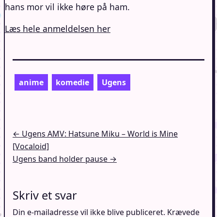
hans mor vil ikke høre på ham.
Læs hele anmeldelsen her
anime
komedie
Ugens
Indlægsnavigation
← Ugens AMV: Hatsune Miku – World is Mine
[Vocaloid]
Ugens band holder pause →
Skriv et svar
Din e-mailadresse vil ikke blive publiceret.
Krævede