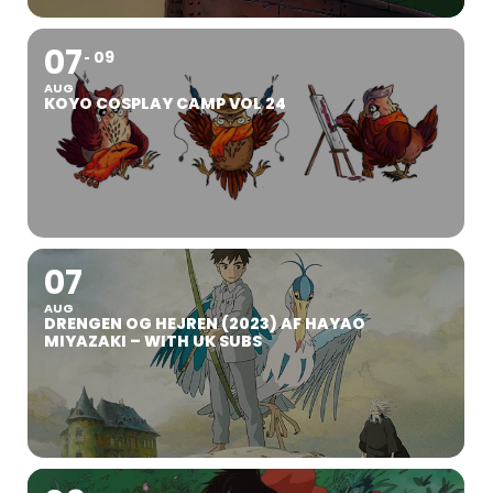
07
09
AUG
KOYO COSPLAY CAMP VOL 24
07
AUG
DRENGEN OG HEJREN (2023) AF HAYAO
MIYAZAKI – WITH UK SUBS