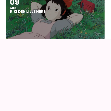
09
AUG
KIKI DEN LILLE HEKS
09
AUG
KIKI DEN LILLE HEKS (1989) AF HAYAO MIYAZAKI
14
16
AUG
FANCON AARHUS 2026