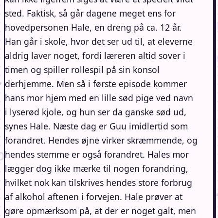
sted. Faktisk, så går dagene meget ens for
hovedpersonen Hale, en dreng på ca. 12 år.
Han går i skole, hvor det ser ud til, at eleverne
aldrig laver noget, fordi læreren altid sover i
timen og spiller rollespil på sin konsol
derhjemme. Men så i første episode kommer
hans mor hjem med en lille sød pige ved navn
i lyserød kjole, og hun ser da ganske sød ud,
synes Hale. Næste dag er Guu imidlertid som
forandret. Hendes øjne virker skræmmende, og
hendes stemme er også forandret. Hales mor
lægger dog ikke mærke til nogen forandring,
hvilket nok kan tilskrives hendes store forbrug
af alkohol aftenen i forvejen. Hale prøver at
gøre opmærksom på, at der er noget galt, men