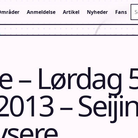
Sø
Områder
Anmeldelse
Artikel
Nyheder
Fans
 – Lørdag 
013 – Seijin
ysere