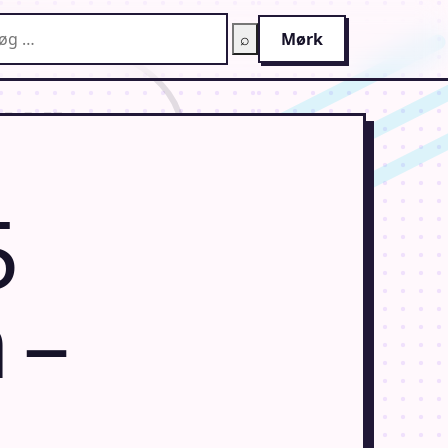
g på AnimeGuiden
⌕
Mørk
5
 –