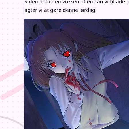
Siden det er en voksen aften kan vi tillad
agter vi at gøre denne lørdag.