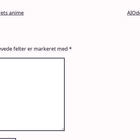
rets anime
AIOde
vede felter er markeret med
*