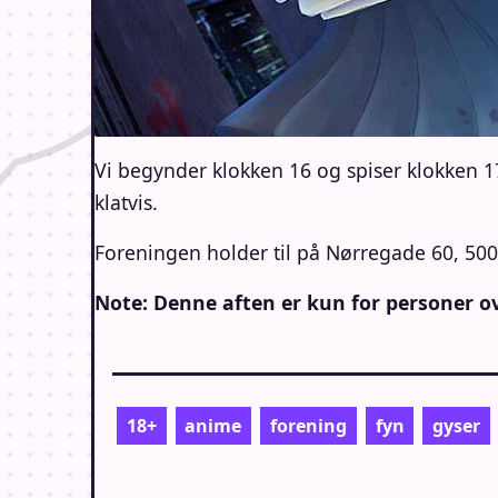
Vi begynder klokken 16 og spiser klokken 17 
klatvis.
Foreningen holder til på Nørregade 60, 50
Note: Denne aften er kun for personer o
18+
anime
forening
fyn
gyser