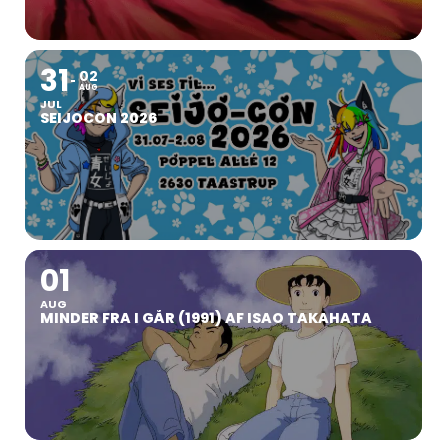
31
02
AUG
JUL
SEIJOCON 2026
01
AUG
MINDER FRA I GÅR (1991) AF ISAO TAKAHATA