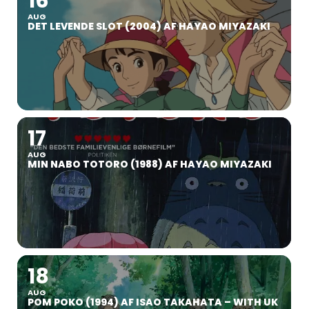
16
AUG
DET LEVENDE SLOT (2004) AF HAYAO MIYAZAKI
17
AUG
MIN NABO TOTORO (1988) AF HAYAO MIYAZAKI
18
AUG
POM POKO (1994) AF ISAO TAKAHATA – WITH UK