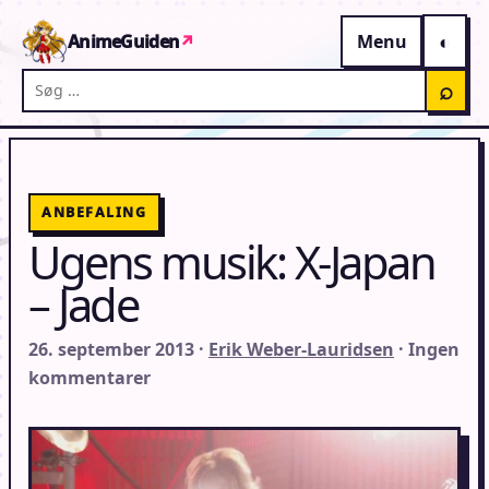
Gå til indhold
AnimeGuiden
↗
Menu
Søg på AnimeGuiden
⌕
ANBEFALING
Ugens musik: X-Japan
– Jade
26. september 2013 ·
Erik Weber-Lauridsen
· Ingen
kommentarer