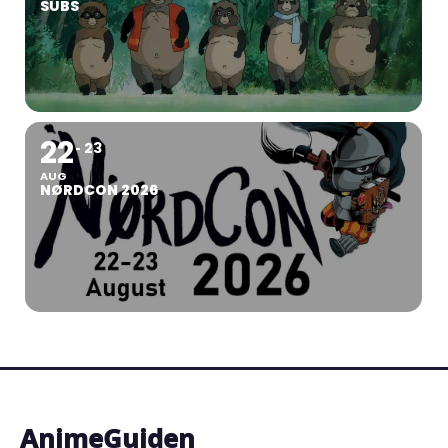
SUBS
22
23
AUG
NØRDCON 2026
AnimeGuiden