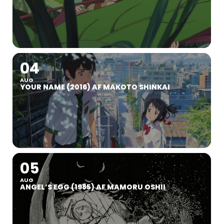
04
AUG
YOUR NAME (2016) AF MAKOTO SHINKAI
05
AUG
ANGEL’S EGG (1985) AF MAMORU OSHII