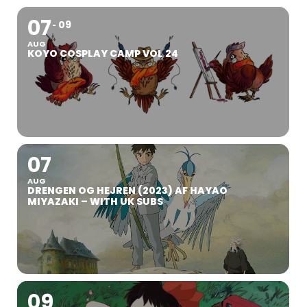
07
09
AUG
KOYO COSPLAY CAMP VOL 24
07
AUG
DRENGEN OG HEJREN (2023) AF HAYAO
MIYAZAKI – WITH UK SUBS
09