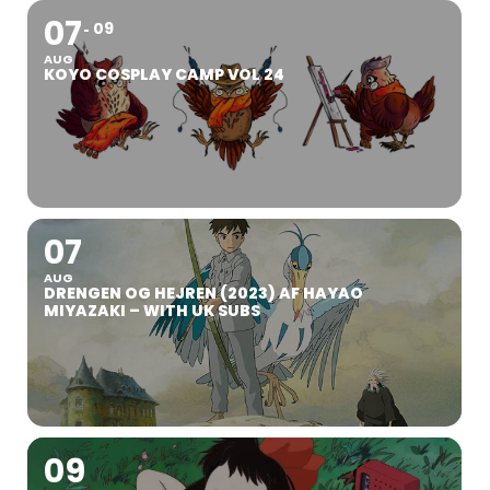
07
09
AUG
KOYO COSPLAY CAMP VOL 24
07
AUG
DRENGEN OG HEJREN (2023) AF HAYAO
MIYAZAKI – WITH UK SUBS
09