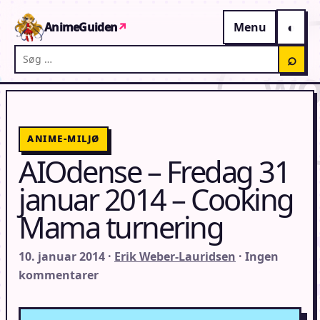
Gå til indhold
AnimeGuiden
↗
Menu
Søg på AnimeGuiden
⌕
ANIME-MILJØ
AIOdense – Fredag 31
januar 2014 – Cooking
Mama turnering
10. januar 2014 ·
Erik Weber-Lauridsen
· Ingen
kommentarer