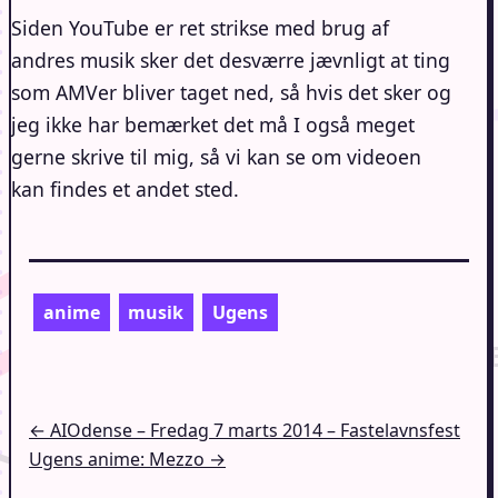
Siden YouTube er ret strikse med brug af
andres musik sker det desværre jævnligt at ting
som AMVer bliver taget ned, så hvis det sker og
jeg ikke har bemærket det må I også meget
gerne skrive til mig, så vi kan se om videoen
kan findes et andet sted.
anime
musik
Ugens
Indlægsnavigation
← AIOdense – Fredag 7 marts 2014 – Fastelavnsfest
Ugens anime: Mezzo →