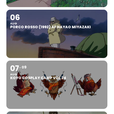
06
AUG
PORCO ROSSO (1992) AF HAYAO MIYAZAKI
07
09
AUG
KOYO COSPLAY CAMP VOL 24