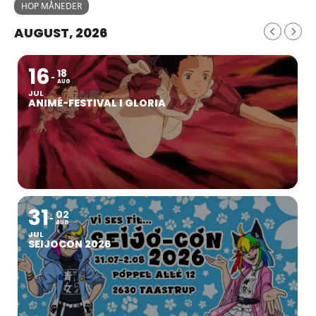
HOP MÅNEDER
AUGUST, 2026
16
18
AUG
JUL
ANIMÉ-FESTIVAL I GLORIA
31
02
AUG
JUL
SEIJOCON 2026