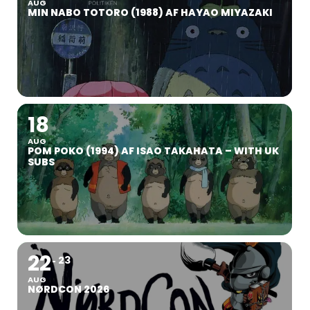
AUG
MIN NABO TOTORO (1988) AF HAYAO MIYAZAKI
18
AUG
POM POKO (1994) AF ISAO TAKAHATA – WITH UK
SUBS
22
23
AUG
NØRDCON 2026