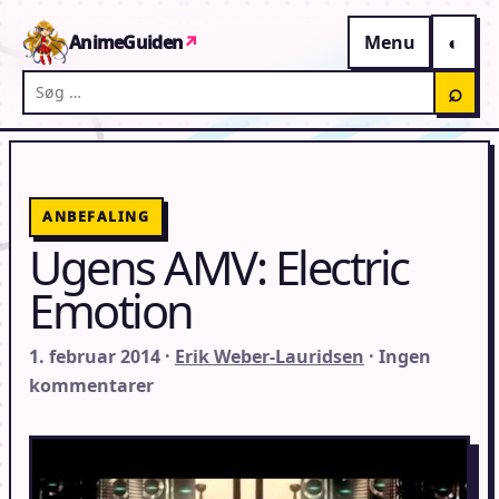
Gå til indhold
AnimeGuiden
↗
Menu
Søg på AnimeGuiden
⌕
ANBEFALING
Ugens AMV: Electric
Emotion
1. februar 2014 ·
Erik Weber-Lauridsen
· Ingen
kommentarer