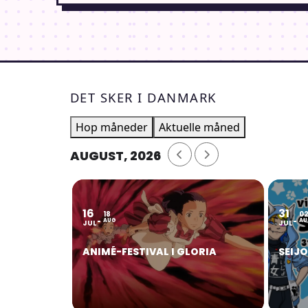
DET SKER I DANMARK
Hop måneder
Aktuelle måned
AUGUST, 2026
16
31
18
0
AUG
AU
JUL
JUL
ANIMÉ-FESTIVAL I GLORIA
SEIJ