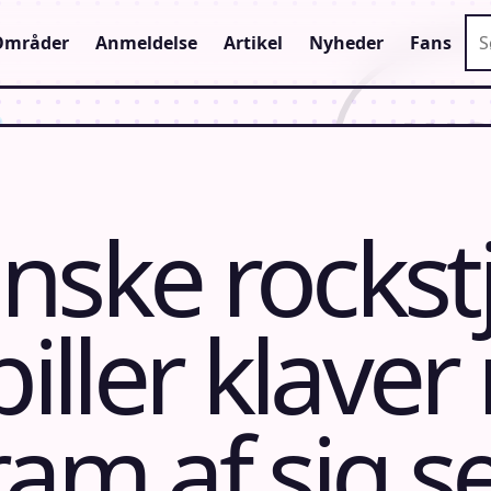
Sø
Områder
Anmeldelse
Artikel
Nyheder
Fans
nske rockst
piller klave
am af sig se