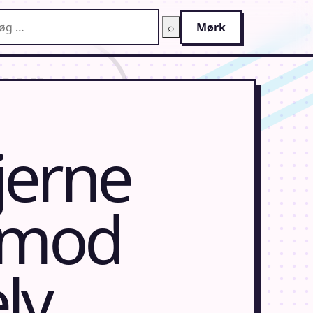
g på AnimeGuiden
⌕
Mørk
jerne
r mod
lv