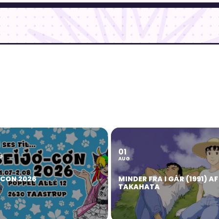
01
2
G
AUG
OCON 2026
MINDER FRA I GÅR (1991) AF
TAKAHATA