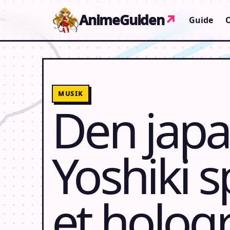
Gå til indhold
AnimeGuiden
↗
Guide
MUSIK
Den japa
Yoshiki s
et hologr