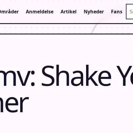
Sø
Områder
Anmeldelse
Artikel
Nyheder
Fans
mv: Shake Y
her