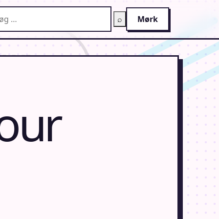
g på AnimeGuiden
⌕
Mørk
our