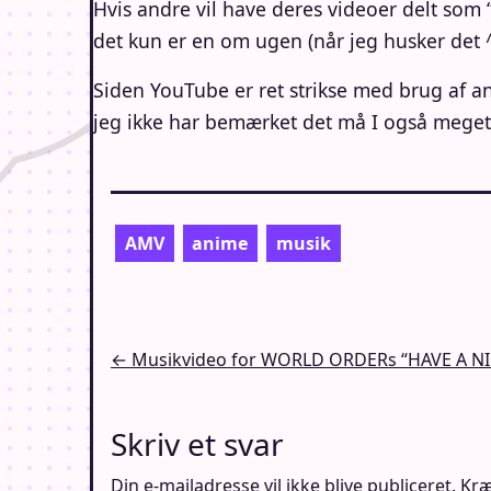
Hvis andre vil have deres videoer delt som
det kun er en om ugen (når jeg husker det ^
Siden YouTube er ret strikse med brug af an
jeg ikke har bemærket det må I også meget g
AMV
anime
musik
Indlægsnavigation
← Musikvideo for WORLD ORDERs “HAVE A NI
Skriv et svar
Din e-mailadresse vil ikke blive publiceret.
Kræ