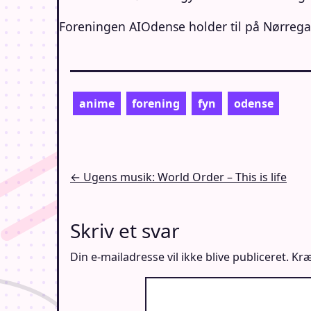
Foreningen AIOdense holder til på Nørreg
anime
forening
fyn
odense
Indlægsnavigation
← Ugens musik: World Order – This is life
Skriv et svar
Din e-mailadresse vil ikke blive publiceret.
Kræ