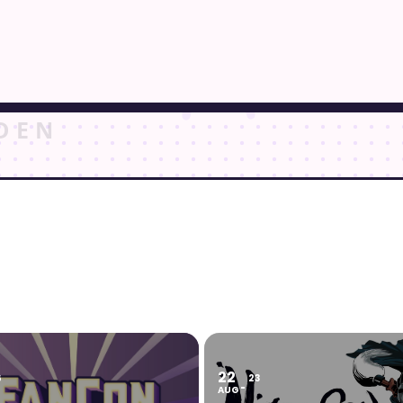
22
6
23
AUG