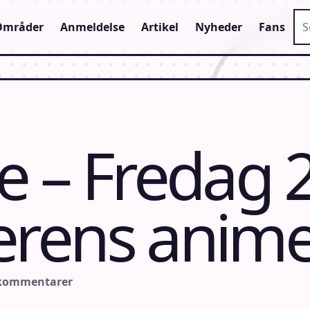
Sø
Områder
Anmeldelse
Artikel
Nyheder
Fans
 – Fredag 25
rens anim
 kommentarer