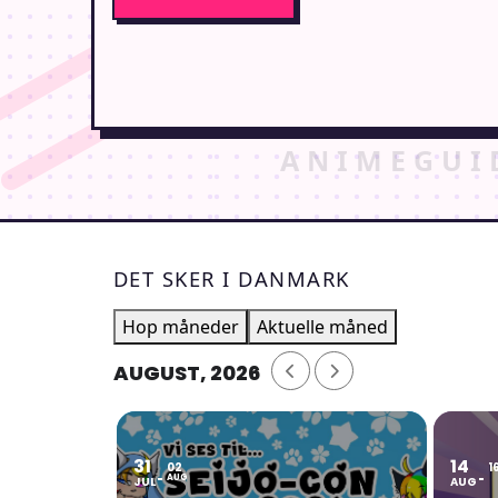
DET SKER I DANMARK
Hop måneder
Aktuelle måned
AUGUST, 2026
31
14
02
1
AUG
JUL
AUG