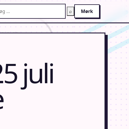
g på AnimeGuiden
⌕
Mørk
 juli
e