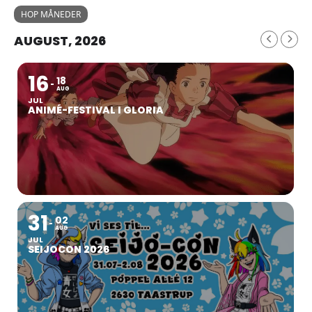
HOP MÅNEDER
AUGUST, 2026
16
18
AUG
JUL
ANIMÉ-FESTIVAL I GLORIA
31
02
AUG
JUL
SEIJOCON 2026