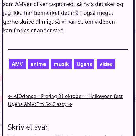
som AMVer bliver taget ned, så hvis det sker og
jeg ikke har bemærket det må I også meget
gerne skrive til mig, så vi kan se om videoen
kan findes et andet sted.
AMV
anime
musik
Ugens
video
Indlægsnavigation
← AIOdense – Fredag 31 oktober – Halloween fest
Ugens AMV: I’m So Classy →
Skriv et svar