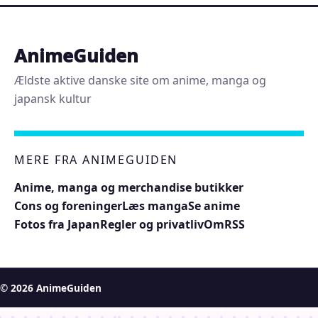
AnimeGuiden
Ældste aktive danske site om anime, manga og
japansk kultur
MERE FRA ANIMEGUIDEN
Anime, manga og merchandise butikker
Cons og foreninger
Læs manga
Se anime
Fotos fra Japan
Regler og privatliv
Om
RSS
© 2026 AnimeGuiden