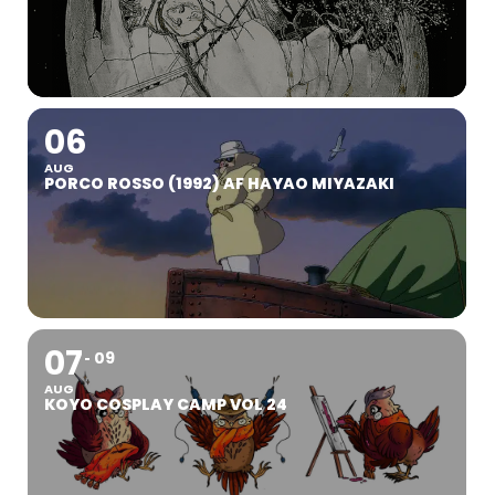
06
AUG
PORCO ROSSO (1992) AF HAYAO MIYAZAKI
07
09
AUG
KOYO COSPLAY CAMP VOL 24