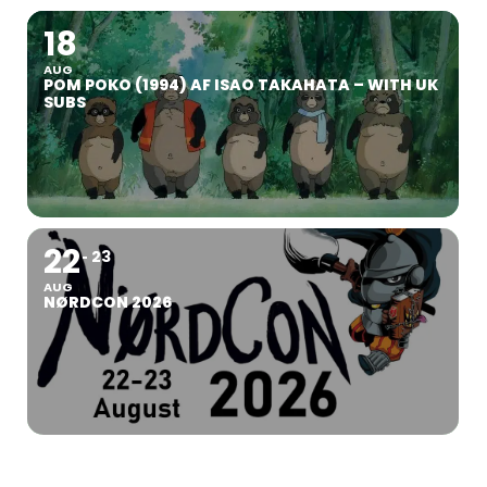
18
AUG
POM POKO (1994) AF ISAO TAKAHATA – WITH UK
SUBS
22
23
AUG
NØRDCON 2026