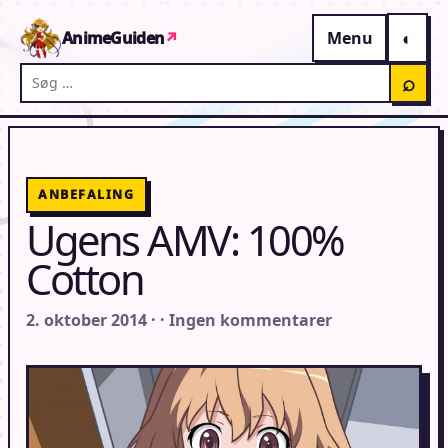
Gå til indhold
AnimeGuiden
↗
Menu
Søg på AnimeGuiden
⌕
ANBEFALING
Ugens AMV: 100%
Cotton
2. oktober 2014 · · Ingen kommentarer