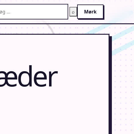
g på AnimeGuiden
⌕
Mørk
læder