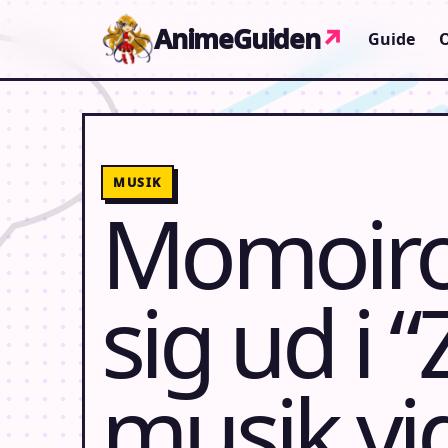
Gå til indhold
AnimeGuiden
↗
Guide
MUSIK
Momoiro 
sig ud i 
musik vi