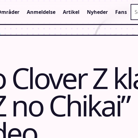
Sø
Områder
Anmeldelse
Artikel
Nyheder
Fans
Clover Z k
“Z no Chikai”
deo