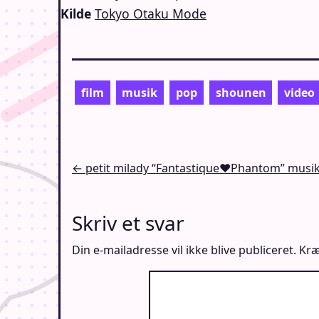
Kilde
Tokyo Otaku Mode
film
musik
pop
shounen
video
Indlægsnavigation
← petit milady “Fantastique♥Phantom” musik
Skriv et svar
Din e-mailadresse vil ikke blive publiceret.
Kræ