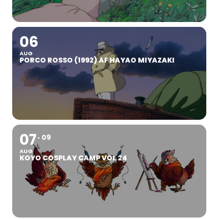
06
AUG
PORCO ROSSO (1992) AF HAYAO MIYAZAKI
07
09
AUG
KOYO COSPLAY CAMP VOL 24