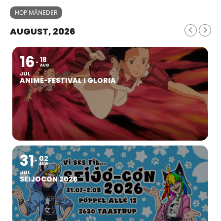
HOP MÅNEDER
AUGUST, 2026
16
18
AUG
JUL
ANIMÉ-FESTIVAL I GLORIA
31
02
AUG
JUL
SEIJOCON 2026