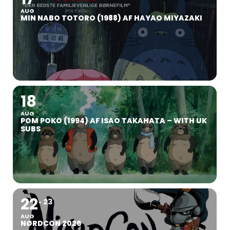
AUG
MIN NABO TOTORO (1988) AF HAYAO MIYAZAKI
18
AUG
POM POKO (1994) AF ISAO TAKAHATA – WITH UK
SUBS
22
23
AUG
NØRDCON 2026