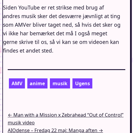
Siden YouTube er ret strikse med brug af
andres musik sker det desværre jævnligt at ting
som AMVer bliver taget ned, så hvis det sker og
vi ikke har bemærket det må I også meget
gerne skrive til os, så vi kan se om videoen kan
findes et andet sted.
AMV
anime
musik
Ugens
Indlægsnavigation
← Man with a Mission x Zebrahead “Out of Control”
musik video
AIOdense – Fredag 22 maj: Manga aften →