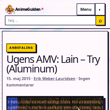
Gå til indhold
AnimeGuiden
↗
Menu
Søg på AnimeGuiden
⌕
ANBEFALING
Ugens AMV: Lain – Try
(Aluminum)
15. maj 2015 ·
Erik Weber-Lauridsen
· Ingen
kommentarer