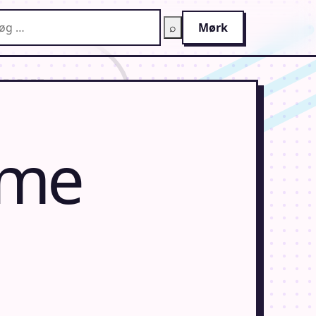
g på AnimeGuiden
⌕
Mørk
ime