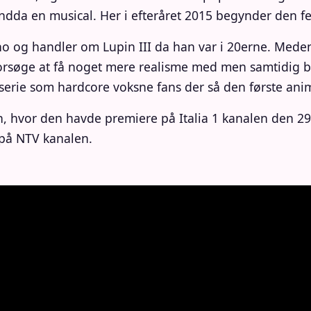
 endda en musical. Her i efteråret 2015 begynder den 
ino og handler om Lupin III da han var i 20erne. Mede
forsøge at få noget mere realisme med men samtidig bi
serie som hardcore voksne fans der så den første anime
ien, hvor den havde premiere på Italia 1 kanalen den 
 på NTV kanalen.