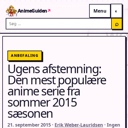
Gå til indhold
AnimeGuiden
↗
Menu
Søg på AnimeGuiden
⌕
ANBEFALING
Ugens afstemning:
Den mest populære
anime serie fra
sommer 2015
sæsonen
21. september 2015 ·
Erik Weber-Lauridsen
· Ingen