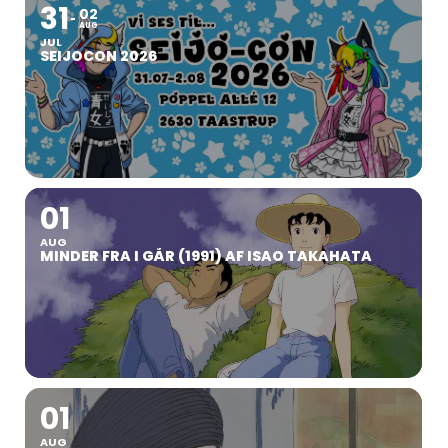
31
02
AUG
JUL
SEIJOCON 2026
01
AUG
MINDER FRA I GÅR (1991) AF ISAO TAKAHATA
01
AUG