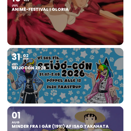
AUG
JUL
ANIMÉ-FESTIVAL I GLORIA
31
02
AUG
JUL
SEIJOCON 2026
01
AUG
MINDER FRA I GÅR (1991) AF ISAO TAKAHATA