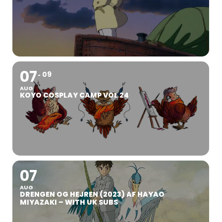
07
09
AUG
KOYO COSPLAY CAMP VOL 24
07
AUG
DRENGEN OG HEJREN (2023) AF HAYAO
MIYAZAKI – WITH UK SUBS