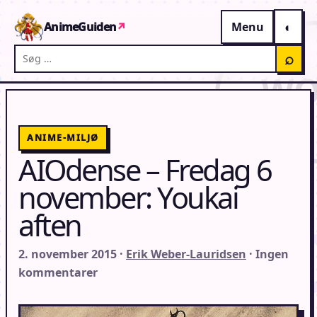
Gå til indhold
AnimeGuiden
↗
Menu
Søg på AnimeGuiden
⌕
ANIME-MILJØ
AIOdense – Fredag 6
november: Youkai
aften
2. november 2015 ·
Erik Weber-Lauridsen
· Ingen
kommentarer