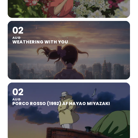
02
AUG
WEATHERING WITH YOU
02
AUG
PORCO ROSSO (1992) AF HAYAO MIYAZAKI