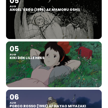
05
AUG
ANGEL’S EGG (1985) AF MAMORU OSHII
05
AUG
KIKI DEN LILLE HEKS
06
AUG
PORCO ROSSO (1992) AF HAYAO MIYAZAKI