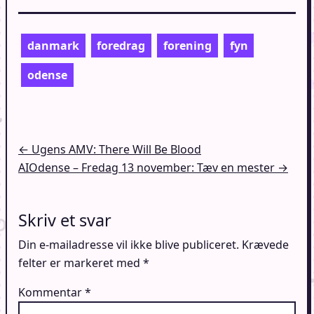
danmark
foredrag
forening
fyn
odense
Indlægsnavigation
← Ugens AMV: There Will Be Blood
AIOdense – Fredag 13 november: Tæv en mester →
Skriv et svar
Din e-mailadresse vil ikke blive publiceret.
Krævede
felter er markeret med
*
Kommentar
*