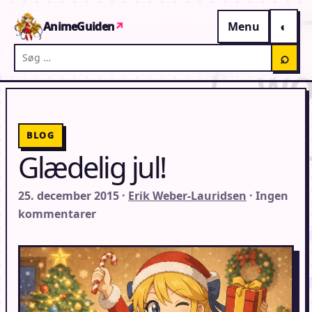
Gå til indhold
AnimeGuiden
↗
Menu
Søg på AnimeGuiden
⌕
BLOG
Glædelig jul!
25. december 2015 ·
Erik Weber-Lauridsen
· Ingen
kommentarer