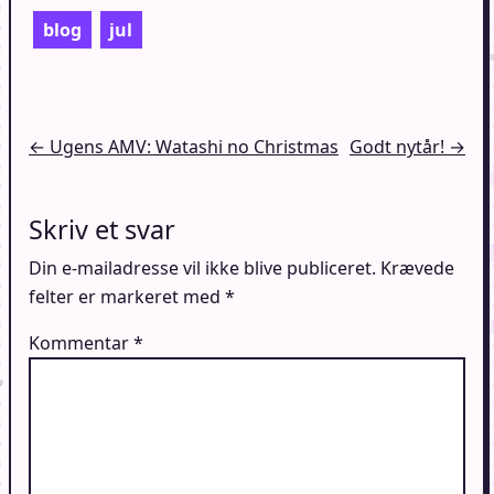
blog
jul
Indlægsnavigation
← Ugens AMV: Watashi no Christmas
Godt nytår! →
Skriv et svar
Din e-mailadresse vil ikke blive publiceret.
Krævede
felter er markeret med
*
Kommentar
*