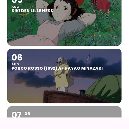
AUG
KIKI DEN LILLE HEKS
06
AUG
PORCO ROSSO (1992) AF HAYAO MIYAZAKI
07
09
AUG
KOYO COSPLAY CAMP VOL 24