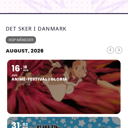
DET SKER I DANMARK
HOP MÅNEDER
AUGUST, 2026
16
18
AUG
JUL
ANIMÉ-FESTIVAL I GLORIA
31
02
AUG