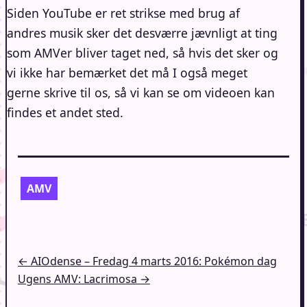
Siden YouTube er ret strikse med brug af
andres musik sker det desværre jævnligt at ting
som AMVer bliver taget ned, så hvis det sker og
vi ikke har bemærket det må I også meget
gerne skrive til os, så vi kan se om videoen kan
findes et andet sted.
AMV
Indlægsnavigation
← AIOdense – Fredag 4 marts 2016: Pokémon dag
Ugens AMV: Lacrimosa →