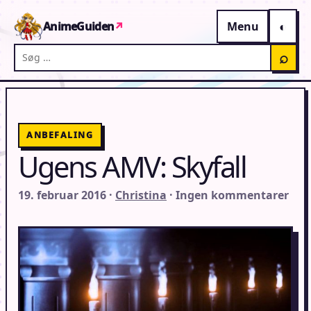
Gå til indhold
AnimeGuiden
↗
Menu
Søg på AnimeGuiden
⌕
ANBEFALING
Ugens AMV: Skyfall
19. februar 2016 ·
Christina
· Ingen kommentarer