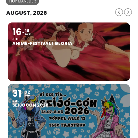
HOP MÅNEDER
AUGUST, 2026
16
18
AUG
JUL
ANIMÉ-FESTIVAL I GLORIA
31
02
AUG
JUL
SEIJOCON 2026