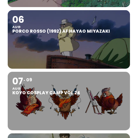
06
AUG
PORCO ROSSO (1992) AF HAYAO MIYAZAKI
07
09
AUG
KOYO COSPLAY CAMP VOL 24