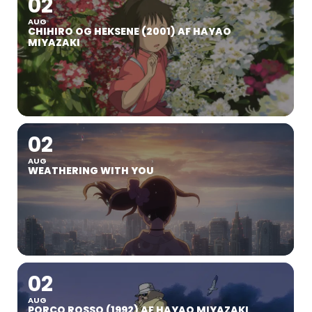
02
AUG
CHIHIRO OG HEKSENE (2001) AF HAYAO
MIYAZAKI
02
AUG
WEATHERING WITH YOU
02
AUG
PORCO ROSSO (1992) AF HAYAO MIYAZAKI