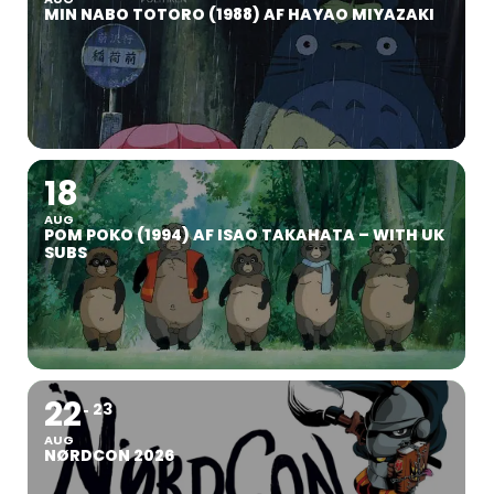
MIN NABO TOTORO (1988) AF HAYAO MIYAZAKI
18
AUG
POM POKO (1994) AF ISAO TAKAHATA – WITH UK
SUBS
22
23
AUG
NØRDCON 2026