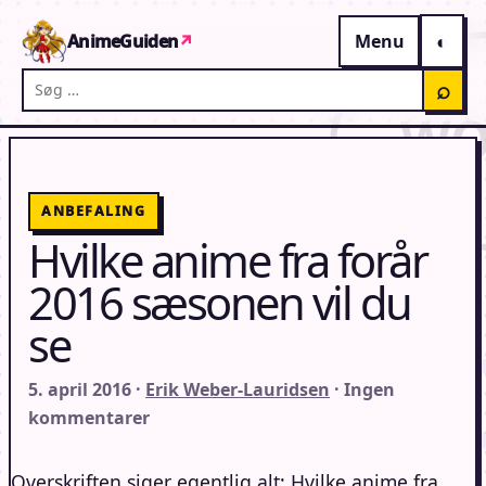
Gå til indhold
AnimeGuiden
↗
Menu
Søg på AnimeGuiden
⌕
ANBEFALING
Hvilke anime fra forår
2016 sæsonen vil du
se
5. april 2016 ·
Erik Weber-Lauridsen
· Ingen
kommentarer
Overskriften siger egentlig alt: Hvilke anime fra