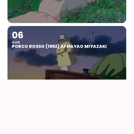
06
AUG
PORCO ROSSO (1992) AF HAYAO MIYAZAKI
07
09
AUG
KOYO COSPLAY CAMP VOL 24