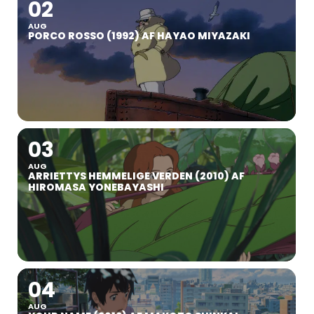
02
AUG
PORCO ROSSO (1992) AF HAYAO MIYAZAKI
03
AUG
ARRIETTYS HEMMELIGE VERDEN (2010) AF
HIROMASA YONEBAYASHI
04
AUG