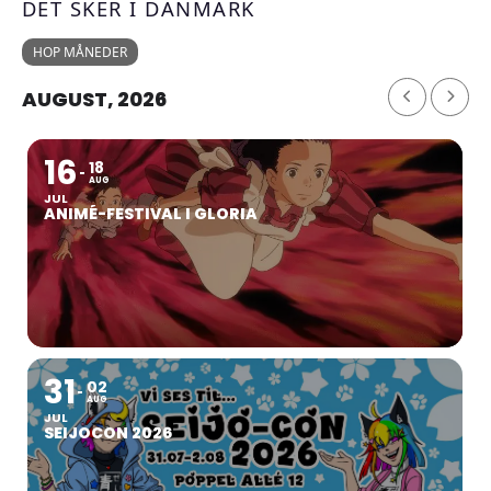
DET SKER I DANMARK
HOP MÅNEDER
AUGUST, 2026
16
18
AUG
JUL
ANIMÉ-FESTIVAL I GLORIA
31
02
AUG
JUL
SEIJOCON 2026