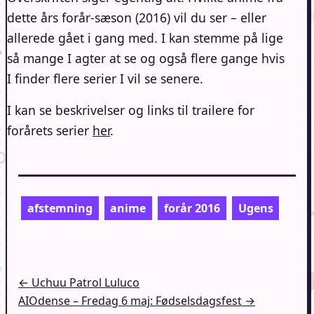
dette års forår-sæson (2016) vil du ser – eller
allerede gået i gang med. I kan stemme på lige
så mange I agter at se og også flere gange hvis
I finder flere serier I vil se senere.
I kan se beskrivelser og links til trailere for
forårets serier
her
.
afstemning
anime
forår 2016
Ugens
Indlægsnavigation
← Uchuu Patrol Luluco
AIOdense – Fredag 6 maj: Fødselsdagsfest →