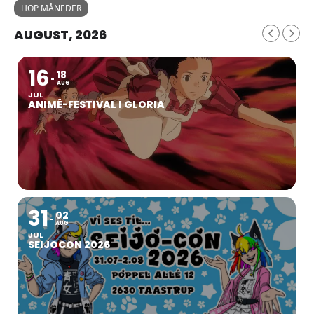
HOP MÅNEDER
AUGUST, 2026
16
18
AUG
JUL
ANIMÉ-FESTIVAL I GLORIA
31
02
AUG
JUL
SEIJOCON 2026