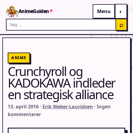
Gå til indhold
AnimeGuiden
↗
Menu
Søg på AnimeGuiden
⌕
ANIME
Crunchyroll og
KADOKAWA indleder
en strategisk alliance
13. april 2016 ·
Erik Weber-Lauridsen
· Ingen
kommentarer