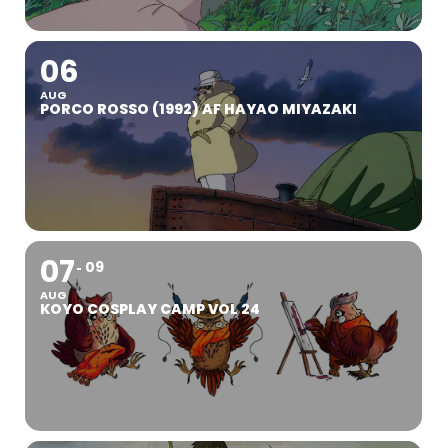
06
AUG
PORCO ROSSO (1992) AF HAYAO MIYAZAKI
07
09
AUG
KOYO COSPLAY CAMP VOL 24