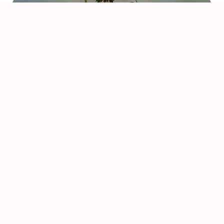
07
AUG
DRENGEN OG HEJREN (2023) AF HAYAO
MIYAZAKI – WITH UK SUBS
09
AUG
KIKI DEN LILLE HEKS
09
AUG