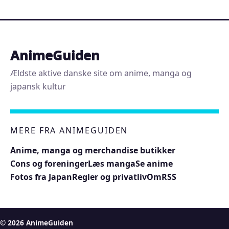
AnimeGuiden
Ældste aktive danske site om anime, manga og
japansk kultur
MERE FRA ANIMEGUIDEN
Anime, manga og merchandise butikker
Cons og foreninger
Læs manga
Se anime
Fotos fra Japan
Regler og privatliv
Om
RSS
© 2026 AnimeGuiden