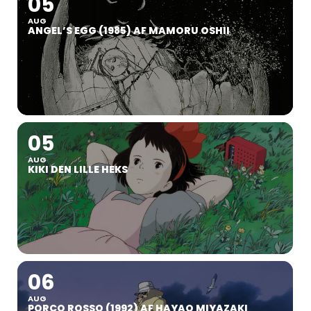
05
AUG
ANGEL’S EGG (1985) AF MAMORU OSHII
05
AUG
KIKI DEN LILLE HEKS
06
AUG
PORCO ROSSO (1992) AF HAYAO MIYAZAKI