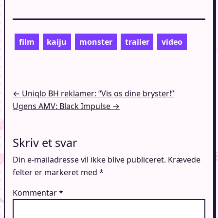
film
kaiju
monster
trailer
video
Indlægsnavigation
← Uniqlo BH reklamer: “Vis os dine bryster!”
Ugens AMV: Black Impulse →
Skriv et svar
Din e-mailadresse vil ikke blive publiceret.
Krævede
felter er markeret med
*
Kommentar
*