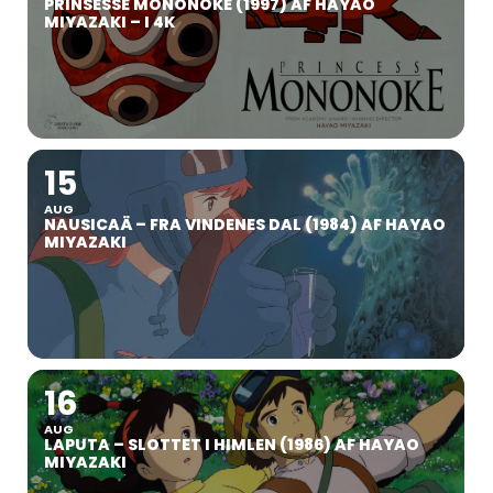
PRINSESSE MONONOKE (1997) AF HAYAO
MIYAZAKI – I 4K
15
AUG
NAUSICAÄ – FRA VINDENES DAL (1984) AF HAYAO
MIYAZAKI
16
AUG
LAPUTA – SLOTTET I HIMLEN (1986) AF HAYAO
MIYAZAKI