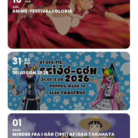
AUG
JUL
ANIMÉ-FESTIVAL I GLORIA
31
02
AUG
JUL
SEIJOCON 2026
01
AUG
MINDER FRA I GÅR (1991) AF ISAO TAKAHATA