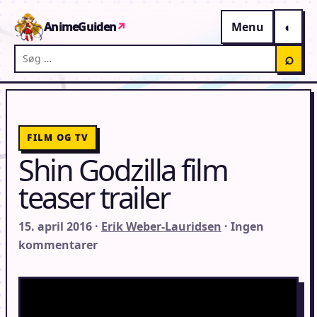
Gå til indhold
AnimeGuiden
↗
Menu
Søg på AnimeGuiden
⌕
FILM OG TV
Shin Godzilla film
teaser trailer
15. april 2016 ·
Erik Weber-Lauridsen
· Ingen
kommentarer