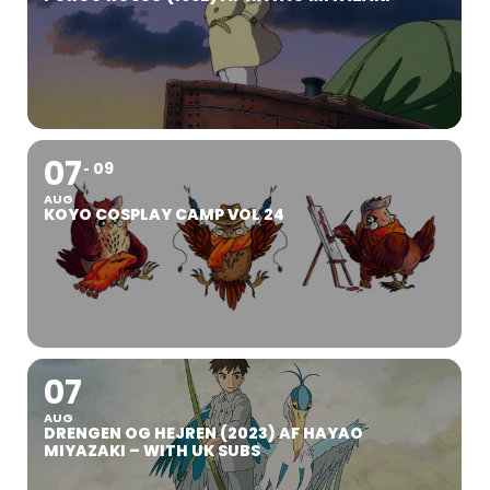
07
09
AUG
KOYO COSPLAY CAMP VOL 24
07
AUG
DRENGEN OG HEJREN (2023) AF HAYAO
MIYAZAKI – WITH UK SUBS