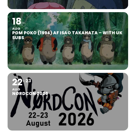
18
AUG
POM POKO (1994) AF ISAO TAKAHATA – WITH UK
SUBS
22
23
AUG
NØRDCON 2026