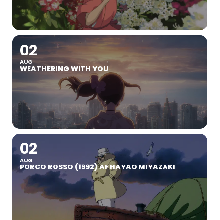
02
AUG
WEATHERING WITH YOU
02
AUG
PORCO ROSSO (1992) AF HAYAO MIYAZAKI