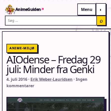
Gå til indhold
AnimeGuiden
↗
Menu
Søg på AnimeGuiden
⌕
ANIME-MILJØ
AIOdense – Fredag 29
juli: Minder fra Genki
4. juli 2016 ·
Erik Weber-Lauridsen
· Ingen
kommentarer