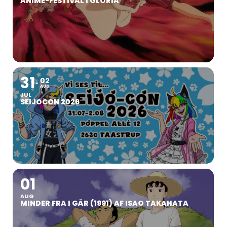
ANIMÉ-FESTIVAL I GLORIA
31
02
AUG
JUL
SEIJOCON 2026
01
AUG
MINDER FRA I GÅR (1991) AF ISAO TAKAHATA