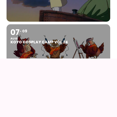
07
09
AUG
KOYO COSPLAY CAMP VOL 24
07
AUG
DRENGEN OG HEJREN (2023) AF HAYAO
MIYAZAKI – WITH UK SUBS