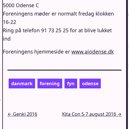
5000 Odense C
Foreningens møder er normalt fredag klokken
16-22
Ring på telefon 91 73 25 25 for at blive lukket
ind
Foreningens hjemmeside er
www.aiodense.dk
danmark
forening
fyn
odense
Indlægsnavigation
← Genki 2016
Kita Con 5-7 august 2016 →