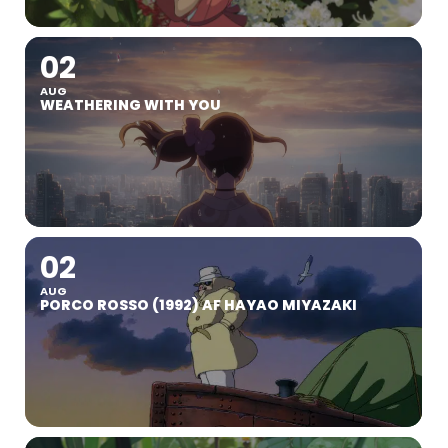
02
AUG
WEATHERING WITH YOU
02
AUG
PORCO ROSSO (1992) AF HAYAO MIYAZAKI